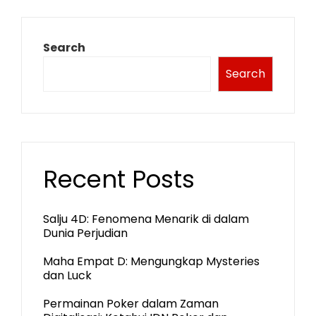
Search
Search
Recent Posts
Salju 4D: Fenomena Menarik di dalam
Dunia Perjudian
Maha Empat D: Mengungkap Mysteries
dan Luck
Permainan Poker dalam Zaman