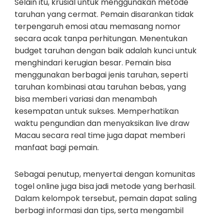
Selain itu, krusial untuk menggunakan metode
taruhan yang cermat. Pemain disarankan tidak
terpengaruh emosi atau memasang nomor
secara acak tanpa perhitungan. Menentukan
budget taruhan dengan baik adalah kunci untuk
menghindari kerugian besar. Pemain bisa
menggunakan berbagai jenis taruhan, seperti
taruhan kombinasi atau taruhan bebas, yang
bisa memberi variasi dan menambah
kesempatan untuk sukses. Memperhatikan
waktu pengundian dan menyaksikan live draw
Macau secara real time juga dapat memberi
manfaat bagi pemain.
Sebagai penutup, menyertai dengan komunitas
togel online juga bisa jadi metode yang berhasil.
Dalam kelompok tersebut, pemain dapat saling
berbagi informasi dan tips, serta mengambil