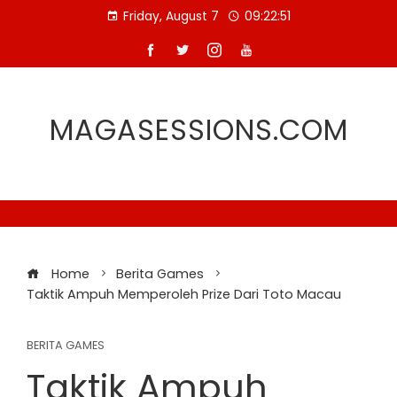
Skip
Friday, August 7
09:22:51
to
content
MAGASESSIONS.COM
Home
Berita Games
Taktik Ampuh Memperoleh Prize Dari Toto Macau
BERITA GAMES
Taktik Ampuh