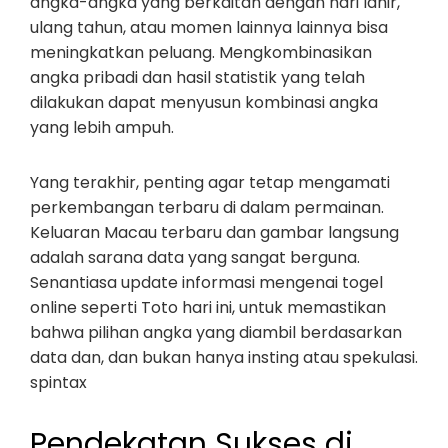
angka-angka yang berkaitan dengan hari lahir,
ulang tahun, atau momen lainnya lainnya bisa
meningkatkan peluang. Mengkombinasikan
angka pribadi dan hasil statistik yang telah
dilakukan dapat menyusun kombinasi angka
yang lebih ampuh.
Yang terakhir, penting agar tetap mengamati
perkembangan terbaru di dalam permainan.
Keluaran Macau terbaru dan gambar langsung
adalah sarana data yang sangat berguna.
Senantiasa update informasi mengenai togel
online seperti Toto hari ini, untuk memastikan
bahwa pilihan angka yang diambil berdasarkan
data dan, dan bukan hanya insting atau spekulasi.
spintax
Pendekatan Sukses di