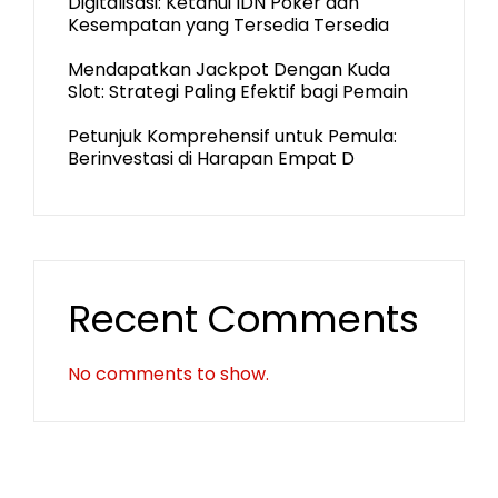
Digitalisasi: Ketahui IDN Poker dan
Kesempatan yang Tersedia Tersedia
Mendapatkan Jackpot Dengan Kuda
Slot: Strategi Paling Efektif bagi Pemain
Petunjuk Komprehensif untuk Pemula:
Berinvestasi di Harapan Empat D
Recent Comments
No comments to show.