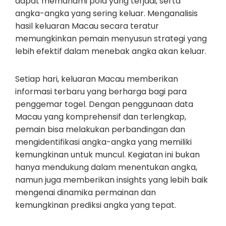
dapat memahami pola yang terjadi, serta
angka-angka yang sering keluar. Menganalisis
hasil keluaran Macau secara teratur
memungkinkan pemain menyusun strategi yang
lebih efektif dalam menebak angka akan keluar.
Setiap hari, keluaran Macau memberikan
informasi terbaru yang berharga bagi para
penggemar togel. Dengan penggunaan data
Macau yang komprehensif dan terlengkap,
pemain bisa melakukan perbandingan dan
mengidentifikasi angka-angka yang memiliki
kemungkinan untuk muncul. Kegiatan ini bukan
hanya mendukung dalam menentukan angka,
namun juga memberikan insights yang lebih baik
mengenai dinamika permainan dan
kemungkinan prediksi angka yang tepat.