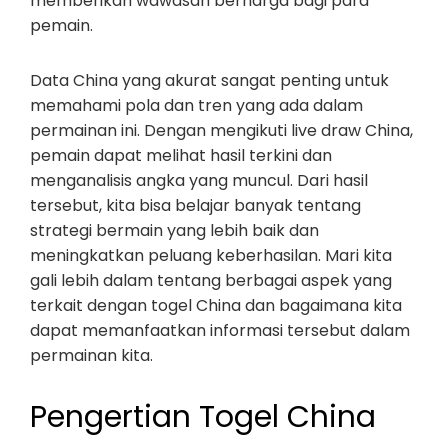
memberikan wawasan berharga bagi para
pemain.
Data China yang akurat sangat penting untuk
memahami pola dan tren yang ada dalam
permainan ini. Dengan mengikuti live draw China,
pemain dapat melihat hasil terkini dan
menganalisis angka yang muncul. Dari hasil
tersebut, kita bisa belajar banyak tentang
strategi bermain yang lebih baik dan
meningkatkan peluang keberhasilan. Mari kita
gali lebih dalam tentang berbagai aspek yang
terkait dengan togel China dan bagaimana kita
dapat memanfaatkan informasi tersebut dalam
permainan kita.
Pengertian Togel China