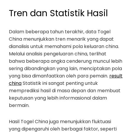
Tren dan Statistik Hasil
Dalam beberapa tahun terakhir, data Togel
China menunjukkan tren menarik yang dapat
dianalisis untuk memahami pola keluaran china.
Melalui analisis pengeluaran china, terlihat
bahwa beberapa angka cenderung muncul lebih
sering dibandingkan yang lain, menciptakan pola
yang bisa dimanfaatkan oleh para pemain.
result
china
Statistik ini sangat penting untuk
memprediksi hasil di masa depan dan membuat
keputusan yang lebih informasional dalam
bermain.
Hasil Togel China juga menunjukkan fluktuasi
yang dipengaruhi oleh berbagai faktor, seperti