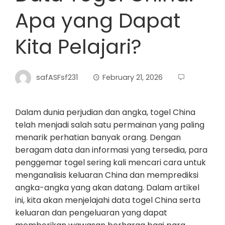
Apa yang Dapat
Kita Pelajari?
safASFsf231
February 21, 2026
Dalam dunia perjudian dan angka, togel China
telah menjadi salah satu permainan yang paling
menarik perhatian banyak orang. Dengan
beragam data dan informasi yang tersedia, para
penggemar togel sering kali mencari cara untuk
menganalisis keluaran China dan memprediksi
angka-angka yang akan datang. Dalam artikel
ini, kita akan menjelajahi data togel China serta
keluaran dan pengeluaran yang dapat