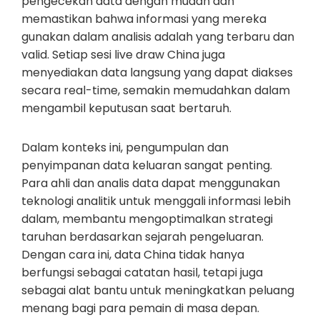
pengecekan data dengan mudah dan
memastikan bahwa informasi yang mereka
gunakan dalam analisis adalah yang terbaru dan
valid. Setiap sesi live draw China juga
menyediakan data langsung yang dapat diakses
secara real-time, semakin memudahkan dalam
mengambil keputusan saat bertaruh.
Dalam konteks ini, pengumpulan dan
penyimpanan data keluaran sangat penting.
Para ahli dan analis data dapat menggunakan
teknologi analitik untuk menggali informasi lebih
dalam, membantu mengoptimalkan strategi
taruhan berdasarkan sejarah pengeluaran.
Dengan cara ini, data China tidak hanya
berfungsi sebagai catatan hasil, tetapi juga
sebagai alat bantu untuk meningkatkan peluang
menang bagi para pemain di masa depan.