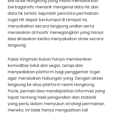
live draw Hongkong yang mana menawarkan
berbagai info menarik mengenai data HK dan
data hk terkini. Sejumlah pencinta permainan
togel HK dapat berkumpul di tempat ini,
menyaksikan secara langsung undian serta
merasakan atmosfir menegangkan yang hanya
bisa dirasakan ketika menyaksikan draw secara
langsung.
Pasar Kingman bukan hanya memberikan
komoditas lokal dan segar, tetapi dan
menyediakan platform bagi penggemar togel
agar merasakan hubungan yang. Dengan akses
langsung ke situs platform resmi Hongkong
Pools, pemain bisa mendapatkan informasi yang
tepat tentang hasil pengundian dan statistik
yang perlu dalam menyusun strategi permainan
mereka. Ini tidak hanya menguatkan tali