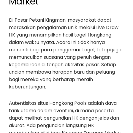
Market
Di Pasar Petani Kingman, masyarakat dapat
merasakan pengalaman unik melalui Live Draw
HK yang menampilkan hasil togel Hongkong
dalam waktu nyata. Acara ini tidak hanya
menarik bagi para penggemar togel, tetapi juga
memunculkan suasana yang penuh dengan
kegembiraan di tengah aktivitas pasar. Setiap
undian membawa harapan baru dan peluang
bagi mereka yang berharap meraih
keberuntungan.
Autentisitas situs Hongkong Pools adalah daya
tarik utama dalam event ini, di mana peserta
dapat melihat pengundian HK dengan jelas dan
akurat. Ada pengundian langsung HK
memberikan nilai bagi Kingman Farmers Market,