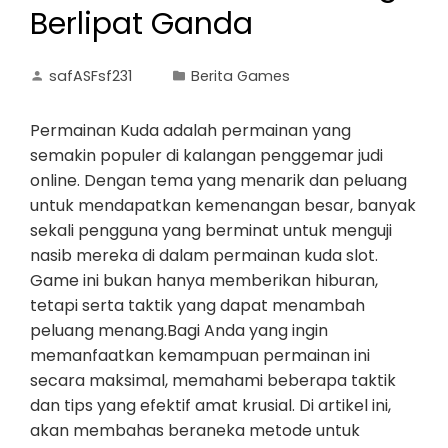
Berlipat Ganda
safASFsf231
Berita Games
Permainan Kuda adalah permainan yang
semakin populer di kalangan penggemar judi
online. Dengan tema yang menarik dan peluang
untuk mendapatkan kemenangan besar, banyak
sekali pengguna yang berminat untuk menguji
nasib mereka di dalam permainan kuda slot.
Game ini bukan hanya memberikan hiburan,
tetapi serta taktik yang dapat menambah
peluang menang.Bagi Anda yang ingin
memanfaatkan kemampuan permainan ini
secara maksimal, memahami beberapa taktik
dan tips yang efektif amat krusial. Di artikel ini,
akan membahas beraneka metode untuk