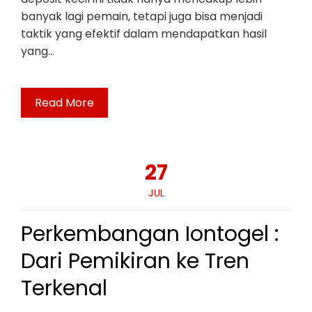
banyak lagi pemain, tetapi juga bisa menjadi
taktik yang efektif dalam mendapatkan hasil
yang…
Read More
27
JUL
Perkembangan Iontogel :
Dari Pemikiran ke Tren
Terkenal