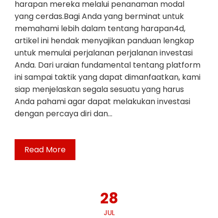
harapan mereka melalui penanaman modal
yang cerdas.Bagi Anda yang berminat untuk
memahami lebih dalam tentang harapan4d,
artikel ini hendak menyajikan panduan lengkap
untuk memulai perjalanan perjalanan investasi
Anda. Dari uraian fundamental tentang platform
ini sampai taktik yang dapat dimanfaatkan, kami
siap menjelaskan segala sesuatu yang harus
Anda pahami agar dapat melakukan investasi
dengan percaya diri dan…
Read More
28
JUL