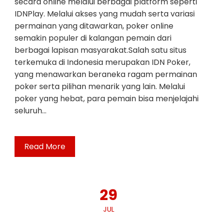
secara online melalui berbagai platform seperti
IDNPlay. Melalui akses yang mudah serta variasi
permainan yang ditawarkan, poker online
semakin populer di kalangan pemain dari
berbagai lapisan masyarakat.Salah satu situs
terkemuka di Indonesia merupakan IDN Poker,
yang menawarkan beraneka ragam permainan
poker serta pilihan menarik yang lain. Melalui
poker yang hebat, para pemain bisa menjelajahi
seluruh…
Read More
29
JUL