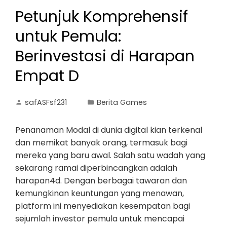
Petunjuk Komprehensif
untuk Pemula:
Berinvestasi di Harapan
Empat D
safASFsf231
Berita Games
Penanaman Modal di dunia digital kian terkenal
dan memikat banyak orang, termasuk bagi
mereka yang baru awal. Salah satu wadah yang
sekarang ramai diperbincangkan adalah
harapan4d. Dengan berbagai tawaran dan
kemungkinan keuntungan yang menawan,
platform ini menyediakan kesempatan bagi
sejumlah investor pemula untuk mencapai