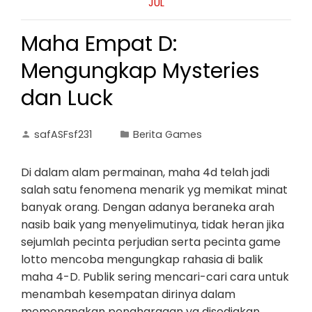
JUL
Maha Empat D:
Mengungkap Mysteries
dan Luck
safASFsf231
Berita Games
Di dalam alam permainan, maha 4d telah jadi
salah satu fenomena menarik yg memikat minat
banyak orang. Dengan adanya beraneka arah
nasib baik yang menyelimutinya, tidak heran jika
sejumlah pecinta perjudian serta pecinta game
lotto mencoba mengungkap rahasia di balik
maha 4-D. Publik sering mencari-cari cara untuk
menambah kesempatan dirinya dalam
memenangkan penghargaan yg disediakan,