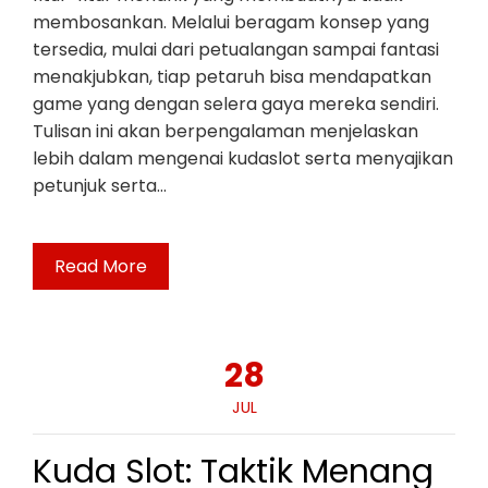
membosankan. Melalui beragam konsep yang
tersedia, mulai dari petualangan sampai fantasi
menakjubkan, tiap petaruh bisa mendapatkan
game yang dengan selera gaya mereka sendiri.
Tulisan ini akan berpengalaman menjelaskan
lebih dalam mengenai kudaslot serta menyajikan
petunjuk serta…
Read More
28
JUL
Kuda Slot: Taktik Menang