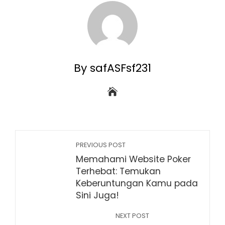
By safASFsf231
PREVIOUS POST
Memahami Website Poker
Terhebat: Temukan
Keberuntungan Kamu pada
Sini Juga!
NEXT POST