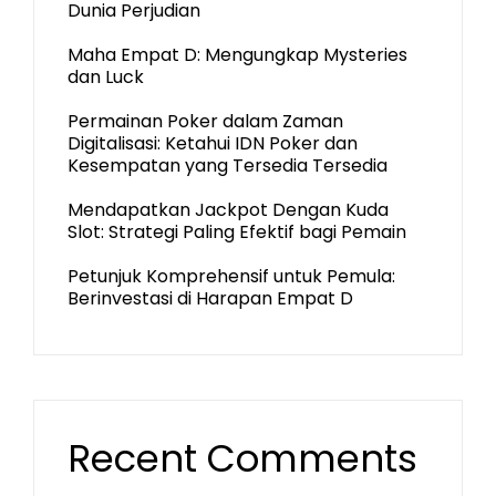
Dunia Perjudian
Maha Empat D: Mengungkap Mysteries
dan Luck
Permainan Poker dalam Zaman
Digitalisasi: Ketahui IDN Poker dan
Kesempatan yang Tersedia Tersedia
Mendapatkan Jackpot Dengan Kuda
Slot: Strategi Paling Efektif bagi Pemain
Petunjuk Komprehensif untuk Pemula:
Berinvestasi di Harapan Empat D
Recent Comments