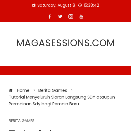
Skip
Saturday, August 8
15:38:43
to
content
MAGASESSIONS.COM
Home
Berita Games
Tutorial Menyeluruh Siaran Langsung SDY ataupun
Permainan Sdy bagi Pemain Baru
BERITA GAMES