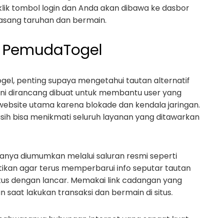
 klik tombol login dan Anda akan dibawa ke dasbor
sang taruhan dan bermain.
es PemudaTogel
el, penting supaya mengetahui tautan alternatif
 ini dirancang dibuat untuk membantu user yang
bsite utama karena blokade dan kendala jaringan.
sih bisa menikmati seluruh layanan yang ditawarkan
asanya diumumkan melalui saluran resmi seperti
stikan agar terus memperbarui info seputar tautan
situs dengan lancar. Memakai link cadangan yang
saat lakukan transaksi dan bermain di situs.