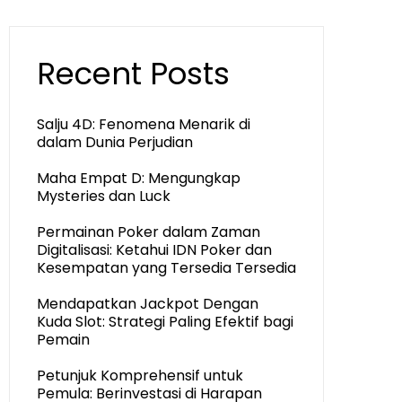
Recent Posts
Salju 4D: Fenomena Menarik di
dalam Dunia Perjudian
Maha Empat D: Mengungkap
Mysteries dan Luck
Permainan Poker dalam Zaman
Digitalisasi: Ketahui IDN Poker dan
Kesempatan yang Tersedia Tersedia
Mendapatkan Jackpot Dengan
Kuda Slot: Strategi Paling Efektif bagi
Pemain
Petunjuk Komprehensif untuk
Pemula: Berinvestasi di Harapan