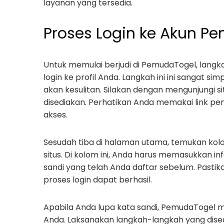
layanan yang tersedia.
Proses Login ke Akun P
Untuk memulai berjudi di PemudaTogel, lang
login ke profil Anda. Langkah ini ini sangat si
akan kesulitan. Silakan dengan mengunjungi s
disediakan. Perhatikan Anda memakai link pe
akses.
Sesudah tiba di halaman utama, temukan kolo
situs. Di kolom ini, Anda harus memasukkan i
sandi yang telah Anda daftar sebelum. Pastik
proses login dapat berhasil.
Apabila Anda lupa kata sandi, PemudaTogel 
Anda. Laksanakan langkah-langkah yang dise