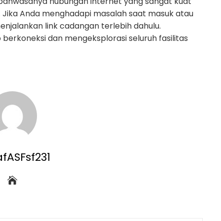
bahwasanya hubungan internet yang sangat kuat
 Jika Anda menghadapi masalah saat masuk atau
njalankan link cadangan terlebih dahulu.
p berkoneksi dan mengeksplorasi seluruh fasilitas
afASFsf231