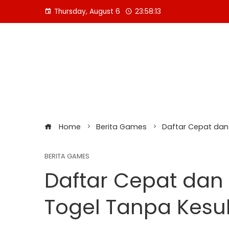
Skip
Thursday, August 6
23:58:13
to
content
Home
Berita Games
Daftar Cepat dan
BERITA GAMES
Daftar Cepat da
Togel Tanpa Kesul