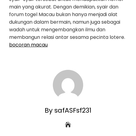
main yang akurat. Dengan demikian, syair dan
forum togel Macau bukan hanya menjadi alat
dukungan dalam bermain, namun juga sebagai
wadah untuk mengembangkan ilmu dan
membangun relasi antar sesama pecinta lotere.
bocoran macau
By safASFsf231