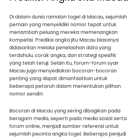
Di dalam dunia ramalan togel di Macau, sejumlah
pemain yang menyelidiki nomor tepat untuk
menambah peluang mereka memenangkan
kompetisi. Prediksi angka jitu Macau biasanya
didasarkan melalui penelaahan data yang
terdahulu, corak angka, dan strategi spesifik
yang telah teruji. Selain itu, forum-forum syair
Macau juga menyediakan bocoran-bocoran
penting yang dapat dimanfaatkan untuk
beberapa petaruh dalam menentukan pilihan
nomor sendiri.
Bocoran di Macau yang sering dibagikan pada
beragam media, seperti pada media sosial serta
forum online, menjadi sumber referensi untuk
sejumlah pecinta angka togel. Beberapa penjudi