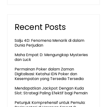
Recent Posts
Salju 4D: Fenomena Menarik di dalam
Dunia Perjudian
Maha Empat D: Mengungkap Mysteries
dan Luck
Permainan Poker dalam Zaman
Digitalisasi: Ketahui IDN Poker dan
Kesempatan yang Tersedia Tersedia
Mendapatkan Jackpot Dengan Kuda
Slot: Strategi Paling Efektif bagi Pemain
Petunjuk Komprehensif untuk Pemula: