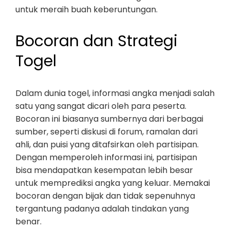
untuk meraih buah keberuntungan.
Bocoran dan Strategi
Togel
Dalam dunia togel, informasi angka menjadi salah
satu yang sangat dicari oleh para peserta.
Bocoran ini biasanya sumbernya dari berbagai
sumber, seperti diskusi di forum, ramalan dari
ahli, dan puisi yang ditafsirkan oleh partisipan.
Dengan memperoleh informasi ini, partisipan
bisa mendapatkan kesempatan lebih besar
untuk memprediksi angka yang keluar. Memakai
bocoran dengan bijak dan tidak sepenuhnya
tergantung padanya adalah tindakan yang
benar.