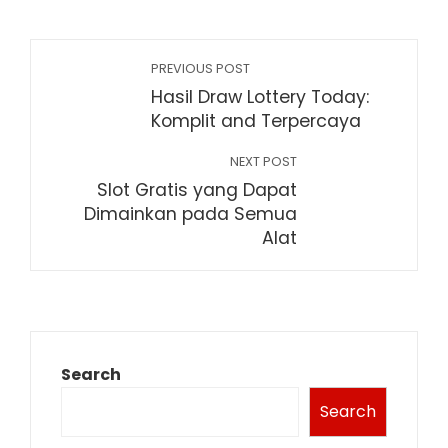
PREVIOUS POST
Hasil Draw Lottery Today:
Komplit and Terpercaya
NEXT POST
Slot Gratis yang Dapat
Dimainkan pada Semua
Alat
Search
Search