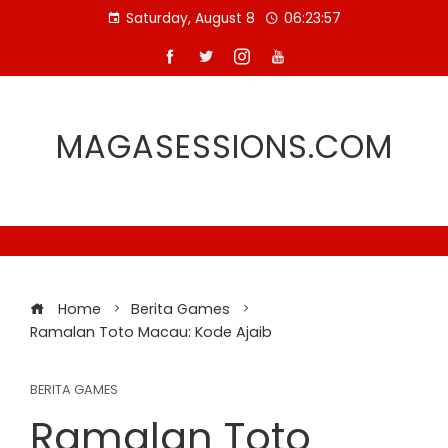
Skip
Saturday, August 8
06:23:58
to
content
MAGASESSIONS.COM
Home
Berita Games
Ramalan Toto Macau: Kode Ajaib
BERITA GAMES
Ramalan Toto