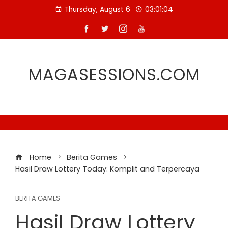
Skip
Thursday, August 6
03:01:05
to
content
MAGASESSIONS.COM
Home
Berita Games
Hasil Draw Lottery Today: Komplit and Terpercaya
BERITA GAMES
Hasil Draw Lottery