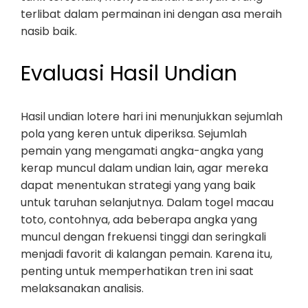
terlibat dalam permainan ini dengan asa meraih
nasib baik.
Evaluasi Hasil Undian
Hasil undian lotere hari ini menunjukkan sejumlah
pola yang keren untuk diperiksa. Sejumlah
pemain yang mengamati angka-angka yang
kerap muncul dalam undian lain, agar mereka
dapat menentukan strategi yang yang baik
untuk taruhan selanjutnya. Dalam togel macau
toto, contohnya, ada beberapa angka yang
muncul dengan frekuensi tinggi dan seringkali
menjadi favorit di kalangan pemain. Karena itu,
penting untuk memperhatikan tren ini saat
melaksanakan analisis.