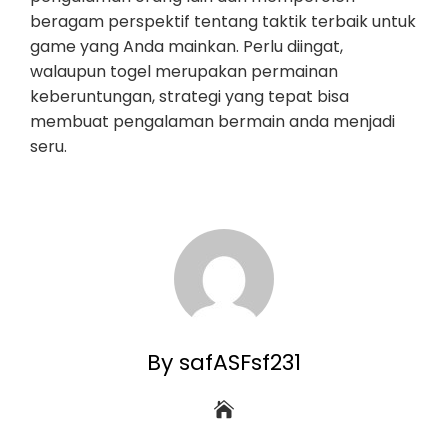
beragam perspektif tentang taktik terbaik untuk
game yang Anda mainkan. Perlu diingat,
walaupun togel merupakan permainan
keberuntungan, strategi yang tepat bisa
membuat pengalaman bermain anda menjadi
seru.
By safASFsf231