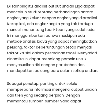
Di samping itu, analisis output undian juga dapat
mencakup studi tentang perbandingan antara
angka yang keluar dengan angka yang diprediksi.
Kerap kali, ada angka-angka yang tak terduga
muncul, menantang teori-teori yang sudah ada.
Ini menggambarkan bahwa meskipun ada
metode analisis biaya yang dapat meningkatkan
peluang, faktor keberuntungan tetap menjadi
faktor krusial dalam permainan togel. Menyadari
dinamika ini dapat menolong pemain untuk
menyesuaikan diri dengan perubahan dan
mendapatkan peluang baru dalam setiap undian.
Sebagai penutup, penting untuk selalu
memperbarui informasi mengenai output undian
dan tren yang sedang berjalan. Dengan
memantau sumber-sumber yang dapat