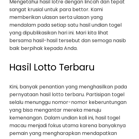
Mengetahui hasil lotre dengan lincah dan tepat
sangat krusial untuk para bettor. Kami
memberikan ulasan serta ulasan yang
mendalam pada setiap satu hasil undian togel
yang dipublikasikan hari ini. Mari kita lihat
bersama hasil-hasil tersebut dan semoga nasib
baik berpihak kepada Anda.
Hasil Lotto Terbaru
Kini, banyak penantian yang menghasilkan pada
pernyataan hasil lotto terbaru. Partisipan togel
selalu menunggu nomor-nomor keberuntungan
yang bisa mengantar mereka menuju
kemenangan. Dalam undian kali ini, hasil togel
macau menjadi fokus utama karena banyaknya
pemain yang mengharapkan mendapatkan