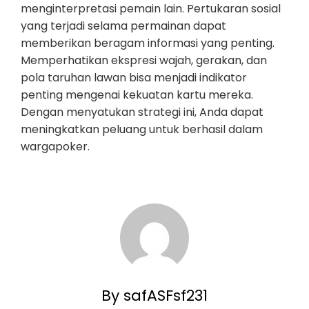
menginterpretasi pemain lain. Pertukaran sosial
yang terjadi selama permainan dapat
memberikan beragam informasi yang penting.
Memperhatikan ekspresi wajah, gerakan, dan
pola taruhan lawan bisa menjadi indikator
penting mengenai kekuatan kartu mereka.
Dengan menyatukan strategi ini, Anda dapat
meningkatkan peluang untuk berhasil dalam
wargapoker.
By safASFsf231