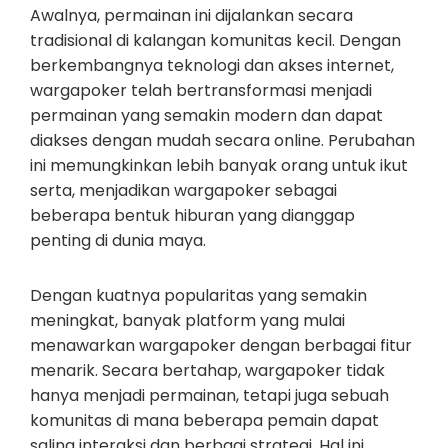
Awalnya, permainan ini dijalankan secara
tradisional di kalangan komunitas kecil. Dengan
berkembangnya teknologi dan akses internet,
wargapoker telah bertransformasi menjadi
permainan yang semakin modern dan dapat
diakses dengan mudah secara online. Perubahan
ini memungkinkan lebih banyak orang untuk ikut
serta, menjadikan wargapoker sebagai
beberapa bentuk hiburan yang dianggap
penting di dunia maya.
Dengan kuatnya popularitas yang semakin
meningkat, banyak platform yang mulai
menawarkan wargapoker dengan berbagai fitur
menarik. Secara bertahap, wargapoker tidak
hanya menjadi permainan, tetapi juga sebuah
komunitas di mana beberapa pemain dapat
saling interaksi dan berbagi strategi. Hal ini