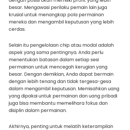
dengan posisi akan memiliki profit yang lebih
besar. Mengawasi perilaku pemain lain juga
krusial untuk menangkap pola permainan
mereka dan mengambil keputusan yang lebih
cerdas.
Selain itu pengelolaan chip atau modal adalah
aspek yang sama pentingnya. Anda perlu
menentukan batasan dalam setiap sesi
permainan untuk mencegah kerugian yang
besar. Dengan demikian, Anda dapat bermain
dengan lebih tenang dan tidak tergesa-gesa
dalam mengambil keputusan. Memisahkan uang
yang dipakai untuk permainan dan uang pribadi
juga bisa membantu memelihara fokus dan
disiplin dalam permainan.
Akhirnya, penting untuk melatih keterampilan