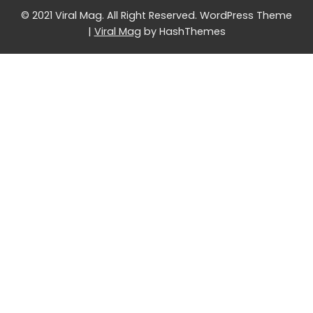
© 2021 Viral Mag. All Right Reserved.
WordPress Theme
|
Viral Mag
by HashThemes