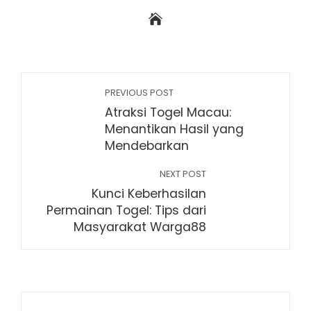
PREVIOUS POST
Atraksi Togel Macau:
Menantikan Hasil yang
Mendebarkan
NEXT POST
Kunci Keberhasilan
Permainan Togel: Tips dari
Masyarakat Warga88