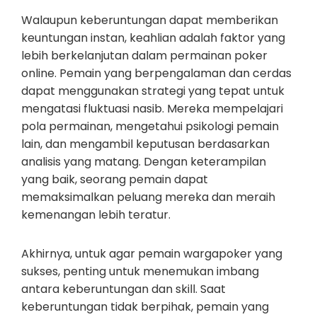
Walaupun keberuntungan dapat memberikan
keuntungan instan, keahlian adalah faktor yang
lebih berkelanjutan dalam permainan poker
online. Pemain yang berpengalaman dan cerdas
dapat menggunakan strategi yang tepat untuk
mengatasi fluktuasi nasib. Mereka mempelajari
pola permainan, mengetahui psikologi pemain
lain, dan mengambil keputusan berdasarkan
analisis yang matang. Dengan keterampilan
yang baik, seorang pemain dapat
memaksimalkan peluang mereka dan meraih
kemenangan lebih teratur.
Akhirnya, untuk agar pemain wargapoker yang
sukses, penting untuk menemukan imbang
antara keberuntungan dan skill. Saat
keberuntungan tidak berpihak, pemain yang