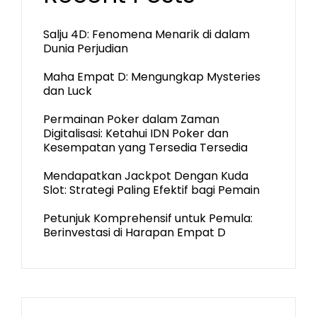
Salju 4D: Fenomena Menarik di dalam
Dunia Perjudian
Maha Empat D: Mengungkap Mysteries
dan Luck
Permainan Poker dalam Zaman
Digitalisasi: Ketahui IDN Poker dan
Kesempatan yang Tersedia Tersedia
Mendapatkan Jackpot Dengan Kuda
Slot: Strategi Paling Efektif bagi Pemain
Petunjuk Komprehensif untuk Pemula:
Berinvestasi di Harapan Empat D