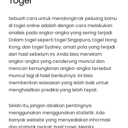
Togel
Sebuah cara untuk mendongkrak peluang kamu
di togel online adalah dengan cara melakukan
analisis pada angka-angka yang sering terjadi.
Dalam togel seperti togel Singapura, togel Hong
Kong, dan togel Sydney, amati pola yang terjadi
dari hasil sebelum ini. Anda bisa merekam
angka-angka yang cenderung muncul dan
mencari kemungkinan angka-angka tersebut
muncul lagi di hasil berikutnya. Ini bisa
memberikan wawasan yang lebih baik untuk
menghasilkan prediksi yang lebih tepat.
Selain itu, jangan abaikan pentingnya
menggunakan menggunakan statistik. Ada
banyak website yang menyediakan informasi
dan statistik terkait hasil togel. Melalui