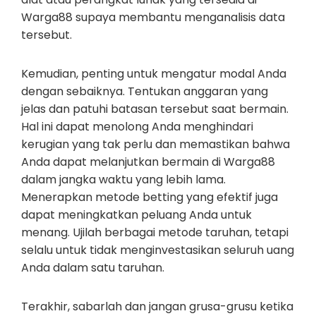
Warga88 supaya membantu menganalisis data
tersebut.
Kemudian, penting untuk mengatur modal Anda
dengan sebaiknya. Tentukan anggaran yang
jelas dan patuhi batasan tersebut saat bermain.
Hal ini dapat menolong Anda menghindari
kerugian yang tak perlu dan memastikan bahwa
Anda dapat melanjutkan bermain di Warga88
dalam jangka waktu yang lebih lama.
Menerapkan metode betting yang efektif juga
dapat meningkatkan peluang Anda untuk
menang. Ujilah berbagai metode taruhan, tetapi
selalu untuk tidak menginvestasikan seluruh uang
Anda dalam satu taruhan.
Terakhir, sabarlah dan jangan grusa-grusu ketika