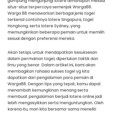
gampang mengunjungi lotere dimanapun melalui
situs-situs terpercaya semenjak Warga88.
Warga 88 menawarkan berbagai jenis togel
terkenal contohnya lotere Singapura, togel
Hongkong, serta lotere Sydney, yang
memungkinkan beberapa pemain untuk memilih
sesuai dengan preferensi mereka.
Akan tetapi, untuk mendapatkan kesuksesan
dalam permainan togel, diperlukan taktik dan
ilmu yang benar. Dalam artikel ini, kami akan
membagikan rahasia sukses togel yg kita
dapatkan dari pengalaman para pemain di
Warga88. Dengan tips yang tepat, kamu dapat
menambah kemungkinan menang serta
membuat pengalaman berjudi lotere online jadi
lebih mengasyikkan serta menguntungkan. Oleh
karena itu, mari kita bersama-sama meneliti