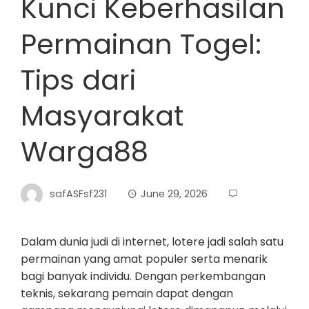
Kunci Keberhasilan
Permainan Togel:
Tips dari
Masyarakat
Warga88
safASFsf231
June 29, 2026
Dalam dunia judi di internet, lotere jadi salah satu
permainan yang amat populer serta menarik
bagi banyak individu. Dengan perkembangan
teknis, sekarang pemain dapat dengan