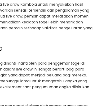
ti live draw Kamboja untuk menyaksikan hasil
warkan sensasi tersendiri dan pengalaman yang
kuti live draw, pemain dapat merasakan momen
enjadikan kegiatan togel lebih menarik dan
yaan pemain terhadap validitas pengeluaran yang
a
 dinanti-nanti oleh para penggemar togel di
n dalam live draw ini sangat berarti bagi para
ka yang dapat menjadi peluang bagi mereka.
u menunggu lama untuk mengetahui angka yang
 excitement saat pengumuman angka dilakukan
aran dan dapat diakses oleh semua orang secara