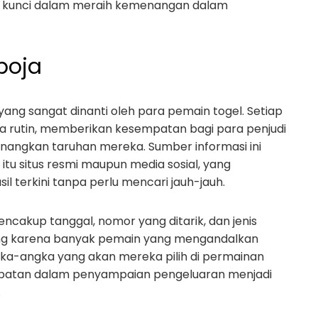
di kunci dalam meraih kemenangan dalam
boja
ang sangat dinanti oleh para pemain togel. Setiap
a rutin, memberikan kesempatan bagi para penjudi
angkan taruhan mereka. Sumber informasi ini
 itu situs resmi maupun media sosial, yang
terkini tanpa perlu mencari jauh-jauh.
cakup tanggal, nomor yang ditarik, dan jenis
ting karena banyak pemain yang mengandalkan
ka-angka yang akan mereka pilih di permainan
ecepatan dalam penyampaian pengeluaran menjadi
.