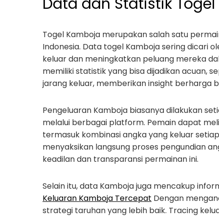
Data dan Statistik Toge
Togel Kamboja merupakan salah satu permaina
Indonesia. Data togel Kamboja sering dicari 
keluar dan meningkatkan peluang mereka da
memiliki statistik yang bisa dijadikan acuan,
jarang keluar, memberikan insight berharga 
Pengeluaran Kamboja biasanya dilakukan setia
melalui berbagai platform. Pemain dapat meli
termasuk kombinasi angka yang keluar setiap 
menyaksikan langsung proses pengundian an
keadilan dan transparansi permainan ini.
Selain itu, data Kamboja juga mencakup inform
Keluaran Kamboja Tercepat
Dengan menganal
strategi taruhan yang lebih baik. Tracing k