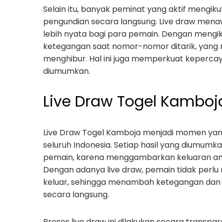
Selain itu, banyak peminat yang aktif mengiku
pengundian secara langsung. Live draw mena
lebih nyata bagi para pemain. Dengan mengi
ketegangan saat nomor-nomor ditarik, yang m
menghibur. Hal ini juga memperkuat keperca
diumumkan.
Live Draw Togel Kamboj
Live Draw Togel Kamboja menjadi momen yang
seluruh Indonesia. Setiap hasil yang diumumka
pemain, karena menggambarkan keluaran ang
Dengan adanya live draw, pemain tidak perl
keluar, sehingga menambah ketegangan dan
secara langsung.
Proses live draw ini dilakukan secara transp