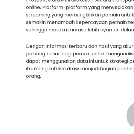
online. Platform-platform yang menyediakan l
streaming yang memungkinkan pemain untuk m
semakin menambah kepercayaan pemain terh
sehingga mereka merasa lebih nyaman dalam 
Dengan informasi terbaru dan hasil yang aku
peluang besar bagi pemain untuk menganalisi
dapat menggunakan data ini untuk strategi 
itu, mengikuti live draw menjadi bagian pen
orang.