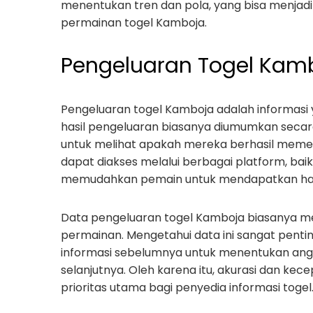
menentukan tren dan pola, yang bisa menja
permainan togel Kamboja.
Pengeluaran Togel Kam
Pengeluaran togel Kamboja adalah informasi y
hasil pengeluaran biasanya diumumkan secar
untuk melihat apakah mereka berhasil memen
dapat diakses melalui berbagai platform, baik
memudahkan pemain untuk mendapatkan hasil 
Data pengeluaran togel Kamboja biasanya men
permainan. Mengetahui data ini sangat pen
informasi sebelumnya untuk menentukan ang
selanjutnya. Oleh karena itu, akurasi dan k
prioritas utama bagi penyedia informasi togel