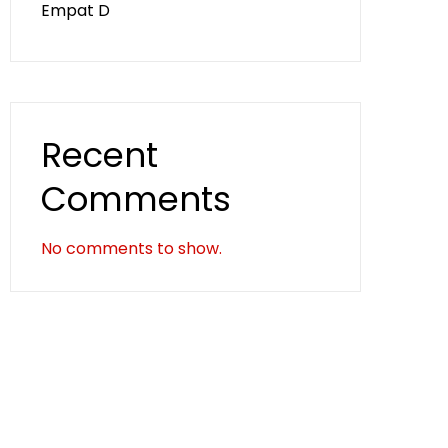
Empat D
Recent
Comments
No comments to show.