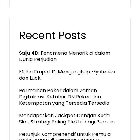
Recent Posts
Salju 4D: Fenomena Menarik di dalam
Dunia Perjudian
Maha Empat D: Mengungkap Mysteries
dan Luck
Permainan Poker dalam Zaman
Digitalisasi: Ketahui IDN Poker dan
Kesempatan yang Tersedia Tersedia
Mendapatkan Jackpot Dengan Kuda
Slot: Strategi Paling Efektif bagi Pemain
Petunjuk Komprehensif untuk Pemula: