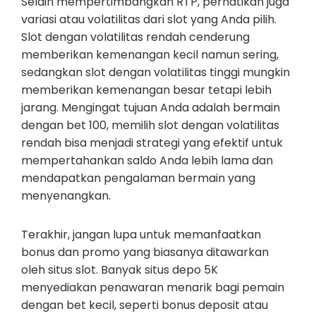
Selain mempertimbangkan RTP, perhatikan juga
variasi atau volatilitas dari slot yang Anda pilih.
Slot dengan volatilitas rendah cenderung
memberikan kemenangan kecil namun sering,
sedangkan slot dengan volatilitas tinggi mungkin
memberikan kemenangan besar tetapi lebih
jarang. Mengingat tujuan Anda adalah bermain
dengan bet 100, memilih slot dengan volatilitas
rendah bisa menjadi strategi yang efektif untuk
mempertahankan saldo Anda lebih lama dan
mendapatkan pengalaman bermain yang
menyenangkan.
Terakhir, jangan lupa untuk memanfaatkan
bonus dan promo yang biasanya ditawarkan
oleh situs slot. Banyak situs depo 5K
menyediakan penawaran menarik bagi pemain
dengan bet kecil, seperti bonus deposit atau