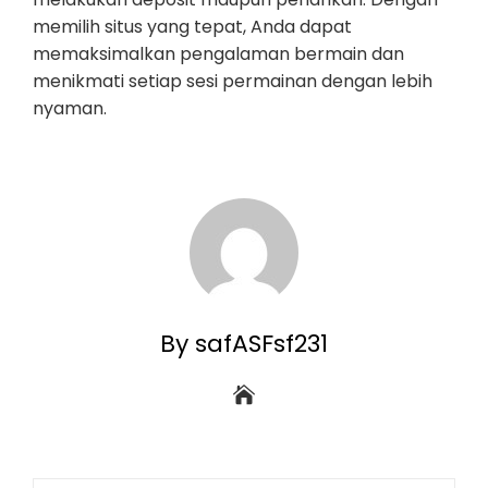
memilih situs yang tepat, Anda dapat
memaksimalkan pengalaman bermain dan
menikmati setiap sesi permainan dengan lebih
nyaman.
By safASFsf231