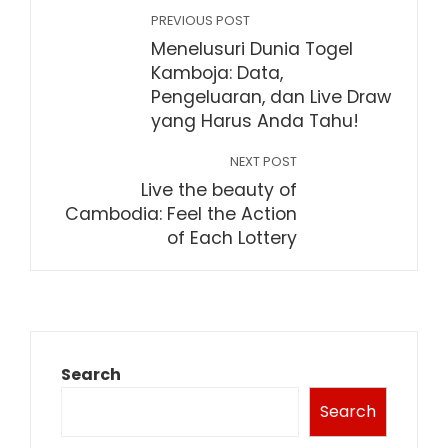
PREVIOUS POST
Menelusuri Dunia Togel
Kamboja: Data,
Pengeluaran, dan Live Draw
yang Harus Anda Tahu!
NEXT POST
Live the beauty of
Cambodia: Feel the Action
of Each Lottery
Search
Search