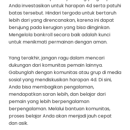
Anda investasikan untuk harapan 4d serta patuhi
batas tersebut. Hindari tergoda untuk bertaruh
lebih dari yang direncanakan, karena ini dapat
berujung pada kerugian yang bisa diinginkan.
Mengelola bankroll secara baik adalah kunci
untuk menikmati permainan dengan aman.
Yang terakhir, jangan ragu dalam mencari
dukungan dari komunitas pemain lainnya.
Gabunglah dengan komunitas atau grup di media
sosial yang mendiskusikan harapan 4d. Di sini,
Anda bisa membagikan pengalaman,
mendapatkan saran lebih, dan belajar dari
pemain yang lebih berpengalaman
berpengalaman. Melalui bantuan komunitas,
proses belajar Anda akan menjadi jauh cepat
dan asik.