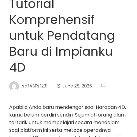
Tutorial
Komprehensif
untuk Pendatang
Baru di Impianku
4D
safASFsf231
June 28, 2026
Apabila Anda baru mendengar soal Harapan 4D,
kamu belum berdiri sendiri. Sejumlah orang alami
tertarik untuk mempelajari secara mendalam
soal platform ini serta metode operasinya.