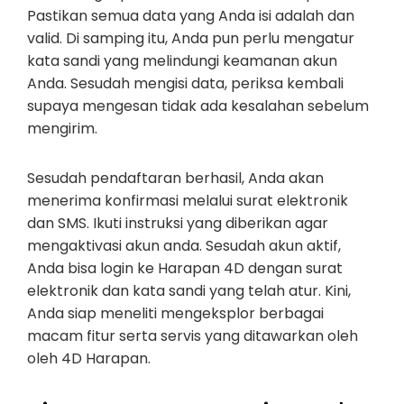
Pastikan semua data yang Anda isi adalah dan
valid. Di samping itu, Anda pun perlu mengatur
kata sandi yang melindungi keamanan akun
Anda. Sesudah mengisi data, periksa kembali
supaya mengesan tidak ada kesalahan sebelum
mengirim.
Sesudah pendaftaran berhasil, Anda akan
menerima konfirmasi melalui surat elektronik
dan SMS. Ikuti instruksi yang diberikan agar
mengaktivasi akun anda. Sesudah akun aktif,
Anda bisa login ke Harapan 4D dengan surat
elektronik dan kata sandi yang telah atur. Kini,
Anda siap meneliti mengeksplor berbagai
macam fitur serta servis yang ditawarkan oleh
oleh 4D Harapan.