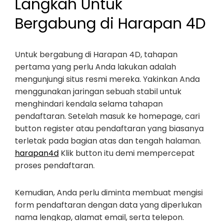
Langkah Untuk
Bergabung di Harapan 4D
Untuk bergabung di Harapan 4D, tahapan
pertama yang perlu Anda lakukan adalah
mengunjungi situs resmi mereka. Yakinkan Anda
menggunakan jaringan sebuah stabil untuk
menghindari kendala selama tahapan
pendaftaran. Setelah masuk ke homepage, cari
button register atau pendaftaran yang biasanya
terletak pada bagian atas dan tengah halaman.
harapan4d
Klik button itu demi mempercepat
proses pendaftaran.
Kemudian, Anda perlu diminta membuat mengisi
form pendaftaran dengan data yang diperlukan
nama lengkap, alamat email, serta telepon.