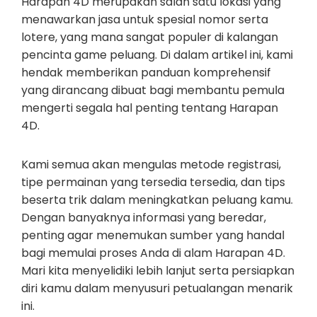
Harapan 4D merupakan salah satu lokasi yang
menawarkan jasa untuk spesial nomor serta
lotere, yang mana sangat populer di kalangan
pencinta game peluang. Di dalam artikel ini, kami
hendak memberikan panduan komprehensif
yang dirancang dibuat bagi membantu pemula
mengerti segala hal penting tentang Harapan
4D.
Kami semua akan mengulas metode registrasi,
tipe permainan yang tersedia tersedia, dan tips
beserta trik dalam meningkatkan peluang kamu.
Dengan banyaknya informasi yang beredar,
penting agar menemukan sumber yang handal
bagi memulai proses Anda di alam Harapan 4D.
Mari kita menyelidiki lebih lanjut serta persiapkan
diri kamu dalam menyusuri petualangan menarik
ini.