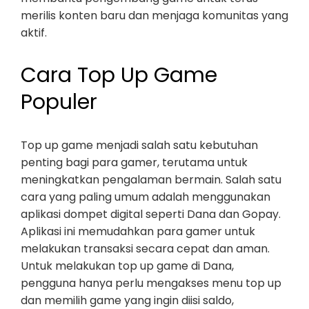
merilis konten baru dan menjaga komunitas yang
aktif.
Cara Top Up Game
Populer
Top up game menjadi salah satu kebutuhan
penting bagi para gamer, terutama untuk
meningkatkan pengalaman bermain. Salah satu
cara yang paling umum adalah menggunakan
aplikasi dompet digital seperti Dana dan Gopay.
Aplikasi ini memudahkan para gamer untuk
melakukan transaksi secara cepat dan aman.
Untuk melakukan top up game di Dana,
pengguna hanya perlu mengakses menu top up
dan memilih game yang ingin diisi saldo,