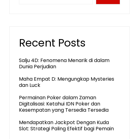
Recent Posts
Salju 4D: Fenomena Menarik di dalam
Dunia Perjudian
Maha Empat D: Mengungkap Mysteries
dan Luck
Permainan Poker dalam Zaman
Digitalisasi: Ketahui IDN Poker dan
Kesempatan yang Tersedia Tersedia
Mendapatkan Jackpot Dengan Kuda
Slot: Strategi Paling Efektif bagi Pemain