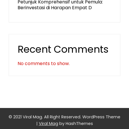
Petunjuk Komprehensif untuk Pemula:
Berinvestasi di Harapan Empat D
Recent Comments
No comments to show.
© 2021 Viral Mag. All Right Reserved.
WordPress Theme
|
Viral Mag
by HashThemes