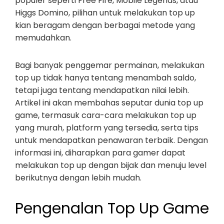
populer seperti Free Fire, Mobile Legends, atau
Higgs Domino, pilihan untuk melakukan top up
kian beragam dengan berbagai metode yang
memudahkan.
Bagi banyak penggemar permainan, melakukan
top up tidak hanya tentang menambah saldo,
tetapi juga tentang mendapatkan nilai lebih.
Artikel ini akan membahas seputar dunia top up
game, termasuk cara-cara melakukan top up
yang murah, platform yang tersedia, serta tips
untuk mendapatkan penawaran terbaik. Dengan
informasi ini, diharapkan para gamer dapat
melakukan top up dengan bijak dan menuju level
berikutnya dengan lebih mudah.
Pengenalan Top Up Game