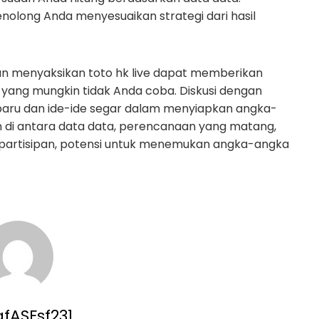
enolong Anda menyesuaikan strategi dari hasil
an menyaksikan toto hk live dapat memberikan
 yang mungkin tidak Anda coba. Diskusi dengan
aru dan ide-ide segar dalam menyiapkan angka-
n di antara data data, perencanaan yang matang,
 partisipan, potensi untuk menemukan angka-angka
afASFsf231