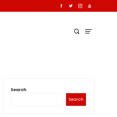
Search
Search