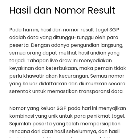
Hasil dan Nomor Result
Pada hari ini, hasil dan nomor result togel SGP
adalah data yang ditunggu-tunggu oleh para
peserta. Dengan adanya pengundian langsung,
semua orang dapat melihat hasil undian yang
terjadi. Tahapan live draw ini menyediakan
keyakinan dan keterbukaan, maka pemain tidak
perlu khawatir akan kecurangan. Semua nomor
yang keluar didaftarkan dan diumumkan secara
serentak untuk memastikan transparansi data.
Nomor yang keluar SGP pada hari ini menyajikan
kombinasi yang unik untuk para penikmat togel.
Sejumlah peserta yang telah mempersiapkan
rencana dari data hasil sebelumnya, dan hasil