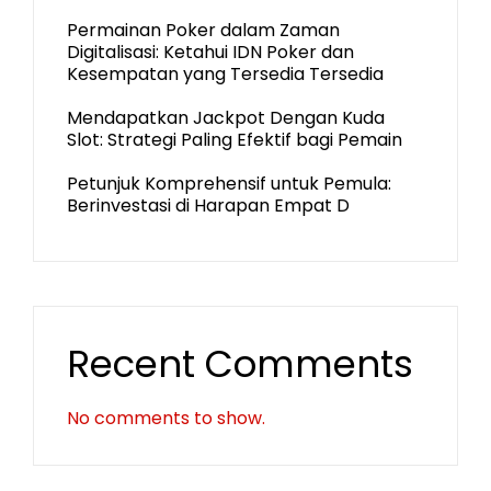
Permainan Poker dalam Zaman
Digitalisasi: Ketahui IDN Poker dan
Kesempatan yang Tersedia Tersedia
Mendapatkan Jackpot Dengan Kuda
Slot: Strategi Paling Efektif bagi Pemain
Petunjuk Komprehensif untuk Pemula:
Berinvestasi di Harapan Empat D
Recent Comments
No comments to show.