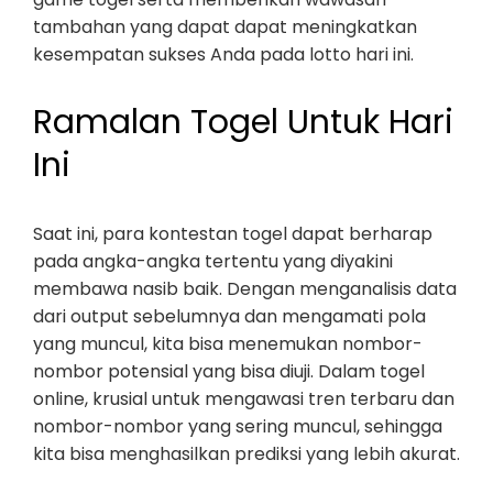
tambahan yang dapat dapat meningkatkan
kesempatan sukses Anda pada lotto hari ini.
Ramalan Togel Untuk Hari
Ini
Saat ini, para kontestan togel dapat berharap
pada angka-angka tertentu yang diyakini
membawa nasib baik. Dengan menganalisis data
dari output sebelumnya dan mengamati pola
yang muncul, kita bisa menemukan nombor-
nombor potensial yang bisa diuji. Dalam togel
online, krusial untuk mengawasi tren terbaru dan
nombor-nombor yang sering muncul, sehingga
kita bisa menghasilkan prediksi yang lebih akurat.