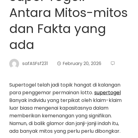
Antara Mitos-mitos
dan Fakta yang
ada
safASFsf231
February 20, 2026
Supertogel telah jadi topik hangat di kalangan
para penggemar permainan lotto.
supertogel
Banyak individu yang terpikat oleh klaim-klaim
luar biasa mengenai kapasitasnya dalam
memberikan kemenangan yang signifikan.
Namun, di balik glamor dan janji-janji indah itu,
ada banyak mitos yang perlu perlu dibongkar.