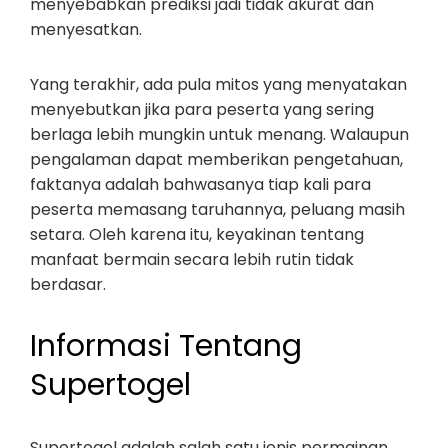
menyebabkan prediksi jadi tidak akurat dan
menyesatkan.
Yang terakhir, ada pula mitos yang menyatakan
menyebutkan jika para peserta yang sering
berlaga lebih mungkin untuk menang. Walaupun
pengalaman dapat memberikan pengetahuan,
faktanya adalah bahwasanya tiap kali para
peserta memasang taruhannya, peluang masih
setara. Oleh karena itu, keyakinan tentang
manfaat bermain secara lebih rutin tidak
berdasar.
Informasi Tentang
Supertogel
Supertogel adalah salah satu jenis permainan