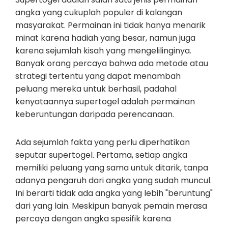
angka yang cukuplah populer di kalangan
masyarakat. Permainan ini tidak hanya menarik
minat karena hadiah yang besar, namun juga
karena sejumlah kisah yang mengelilinginya.
Banyak orang percaya bahwa ada metode atau
strategi tertentu yang dapat menambah
peluang mereka untuk berhasil, padahal
kenyataannya supertogel adalah permainan
keberuntungan daripada perencanaan.
Ada sejumlah fakta yang perlu diperhatikan
seputar supertogel. Pertama, setiap angka
memiliki peluang yang sama untuk ditarik, tanpa
adanya pengaruh dari angka yang sudah muncul.
Ini berarti tidak ada angka yang lebih "beruntung"
dari yang lain. Meskipun banyak pemain merasa
percaya dengan angka spesifik karena