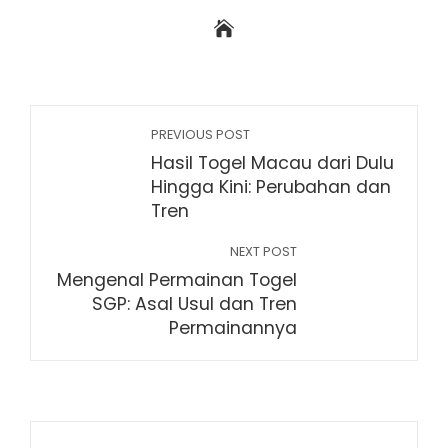
PREVIOUS POST
Hasil Togel Macau dari Dulu
Hingga Kini: Perubahan dan
Tren
NEXT POST
Mengenal Permainan Togel
SGP: Asal Usul dan Tren
Permainannya