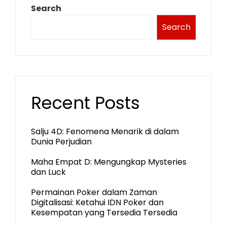
Search
Search
Recent Posts
Salju 4D: Fenomena Menarik di dalam
Dunia Perjudian
Maha Empat D: Mengungkap Mysteries
dan Luck
Permainan Poker dalam Zaman
Digitalisasi: Ketahui IDN Poker dan
Kesempatan yang Tersedia Tersedia