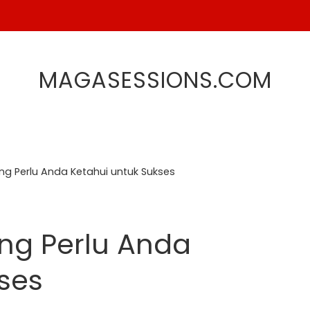
MAGASESSIONS.COM
g Perlu Anda Ketahui untuk Sukses
ng Perlu Anda
ses