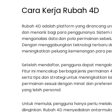
Cara Kerja Rubah 4D
Rubah 4D adalah platform yang dirancang u
dan menarik bagi para penggunanya. Sistem 
menganalisis data dan pola permainan sebelu
Dengan menggabungkan teknologi terbaru dan 
meningkatkan peluang kemenangan para pe
Setelah mendaftar, pengguna dapat mengakse
Fitur ini mencakup berbagai jenis permainan 4
serta tips dan strategi untuk meningkatkan
permainan sesuai dengan minat dan prefere
yang lebih personal.
Untuk memulai, pengguna hanya perlu melak
diinginkan. Rubah 4D menyediakan antarmuka 