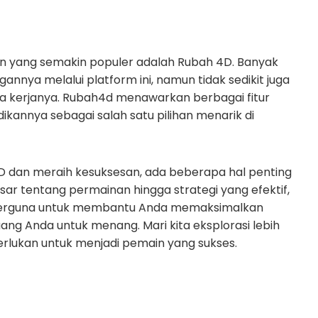
nan yang semakin populer adalah Rubah 4D. Banyak
nnya melalui platform ini, namun tidak sedikit juga
 kerjanya. Rubah4d menawarkan berbagai fitur
annya sebagai salah satu pilihan menarik di
 dan meraih kesuksesan, ada beberapa hal penting
ar tentang permainan hingga strategi yang efektif,
 berguna untuk membantu Anda memaksimalkan
g Anda untuk menang. Mari kita eksplorasi lebih
erlukan untuk menjadi pemain yang sukses.