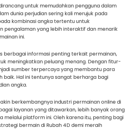
 dirancang untuk memudahkan pengguna dalam
am dunia perjudian sering kali merujuk pada
ada kombinasi angka tertentu untuk
pengalaman yang lebih interaktif dan menarik
ainan ini.
berbagai informasi penting terkait permainan,
 untuk meningkatkan peluang menang. Dengan fitur-
menjadi sumber terpercaya yang membantu para
aik. Hal ini tentunya sangat berharga bagi
dian angka.
in berkembangnya industri permainan online di
agai layanan yang ditawarkan, lebih banyak orang
elalui platform ini. Oleh karena itu, penting bagi
trategi bermain di Rubah 4D demi meraih