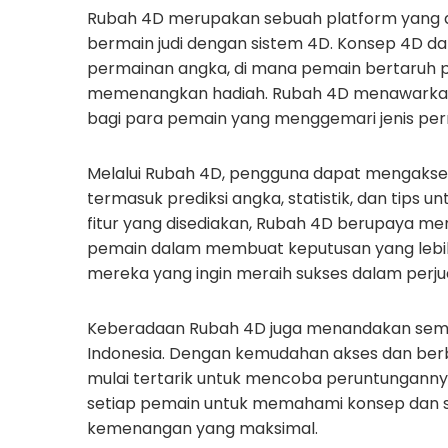
Rubah 4D merupakan sebuah platform yang
bermain judi dengan sistem 4D. Konsep 4D dal
permainan angka, di mana pemain bertaruh p
memenangkan hadiah. Rubah 4D menawarkan 
bagi para pemain yang menggemari jenis perm
Melalui Rubah 4D, pengguna dapat mengakses 
termasuk prediksi angka, statistik, dan tips
fitur yang disediakan, Rubah 4D berupaya 
pemain dalam membuat keputusan yang lebih b
mereka yang ingin meraih sukses dalam perju
Keberadaan Rubah 4D juga menandakan semak
Indonesia. Dengan kemudahan akses dan berb
mulai tertarik untuk mencoba peruntungannya m
setiap pemain untuk memahami konsep dan s
kemenangan yang maksimal.