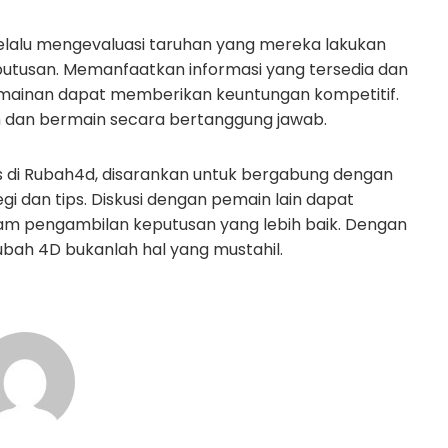
lalu mengevaluasi taruhan yang mereka lakukan
utusan. Memanfaatkan informasi yang tersedia dan
mainan dapat memberikan keuntungan kompetitif.
n dan bermain secara bertanggung jawab.
es di Rubah4d, disarankan untuk bergabung dengan
 dan tips. Diskusi dengan pemain lain dapat
 pengambilan keputusan yang lebih baik. Dengan
bah 4D bukanlah hal yang mustahil.