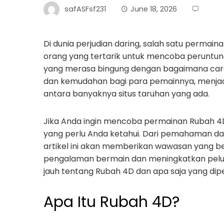
safASFsf231
June 18, 2026
Di dunia perjudian daring, salah satu permai
orang yang tertarik untuk mencoba peruntunga
yang merasa bingung dengan bagaimana cara
dan kemudahan bagi para pemainnya, menjadik
antara banyaknya situs taruhan yang ada.
Jika Anda ingin mencoba permainan Rubah 4D
yang perlu Anda ketahui. Dari pemahaman das
artikel ini akan memberikan wawasan yang
pengalaman bermain dan meningkatkan peluan
jauh tentang Rubah 4D dan apa saja yang dip
Apa Itu Rubah 4D?