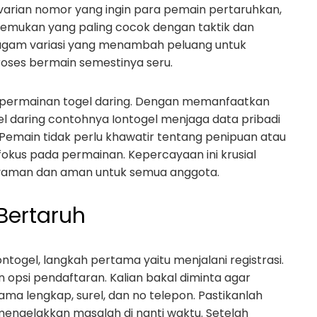
 varian nomor yang ingin para pemain pertaruhkan,
ukan yang paling cocok dengan taktik dan
eragam variasi yang menambah peluang untuk
ses bermain semestinya seru.
 permainan togel daring. Dengan memanfaatkan
el daring contohnya Iontogel menjaga data pribadi
 Pemain tidak perlu khawatir tentang penipuan atau
okus pada permainan. Kepercayaan ini krusial
aman dan aman untuk semua anggota.
Bertaruh
ogel, langkah pertama yaitu menjalani registrasi.
n opsi pendaftaran. Kalian bakal diminta agar
ma lengkap, surel, dan no telepon. Pastikanlah
mengelakkan masalah di nanti waktu. Setelah