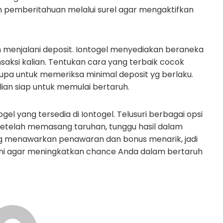
n pemberitahuan melalui surel agar mengaktifkan
ah menjalani deposit. Iontogel menyediakan beraneka
aksi kalian. Tentukan cara yang terbaik cocok
 lupa untuk memeriksa minimal deposit yg berlaku.
lian siap untuk memulai bertaruh.
gel yang tersedia di Iontogel. Telusuri berbagai opsi
Setelah memasang taruhan, tunggu hasil dalam
ang menawarkan penawaran dan bonus menarik, jadi
ni agar meningkatkan chance Anda dalam bertaruh