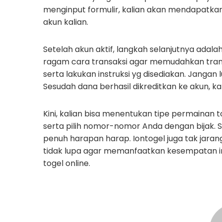
menginput formulir, kalian akan mendapatka
akun kalian.
Setelah akun aktif, langkah selanjutnya adal
ragam cara transaksi agar memudahkan trans
serta lakukan instruksi yg disediakan. Jangan
Sesudah dana berhasil dikreditkan ke akun, ka
Kini, kalian bisa menentukan tipe permainan to
serta pilih nomor-nomor Anda dengan bijak. 
penuh harapan harap. Iontogel juga tak jar
tidak lupa agar memanfaatkan kesempatan i
togel online.