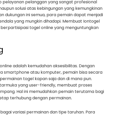
p pelayanan pelanggan yang sangat profesional
maupun solusi atas kebingungan yang kemungkinan
an dukungan ini semua, para pemain dapat menjadi
kendala yang mungkin dihadapi. Membuat Iontogel
berpartisipasi togel online yang menguntungkan
g
online adalah kemudahan aksesibilitas. Dengan
a smartphone atau komputer, pemain bisa secara
ermainan togel kapan saja dan di mana pun.
tarmuka yang user-friendly, membuat proses
mpang. Hal ini memudahkan pemain terutama bagi
k tetap terhubung dengan permainan.
bagai variasi permainan dan tipe taruhan. Para