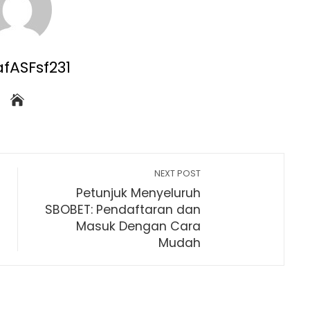
afASFsf231
NEXT POST
Petunjuk Menyeluruh
SBOBET: Pendaftaran dan
Masuk Dengan Cara
Mudah