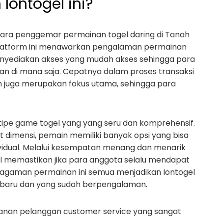
ontogel ini?
para penggemar permainan togel daring di Tanah
, platform ini menawarkan pengalaman permainan
enyediakan akses yang mudah akses sehingga para
an di mana saja. Cepatnya dalam proses transaksi
 juga merupakan fokus utama, sehingga para
.
i tipe game togel yang yang seru dan komprehensif.
at dimensi, pemain memiliki banyak opsi yang bisa
ndividual. Melalui kesempatan menang dan menarik
gel memastikan jika para anggota selalu mendapat
eragaman permainan ini semua menjadikan Iontogel
ng baru dan yang sudah berpengalaman.
ayanan pelanggan customer service yang sangat