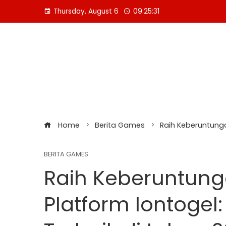
Skip
Thursday, August 6
09:25:31
to
content
Home
Berita Games
Raih Keberuntunga
BERITA GAMES
Raih Keberuntun
Platform Iontogel: