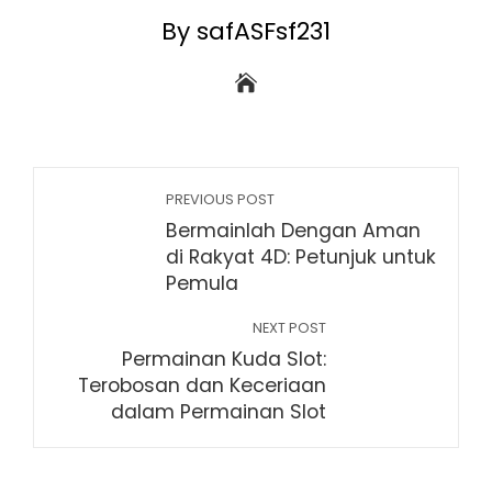
By safASFsf231
PREVIOUS POST
Bermainlah Dengan Aman
di Rakyat 4D: Petunjuk untuk
Pemula
NEXT POST
Permainan Kuda Slot:
Terobosan dan Keceriaan
dalam Permainan Slot