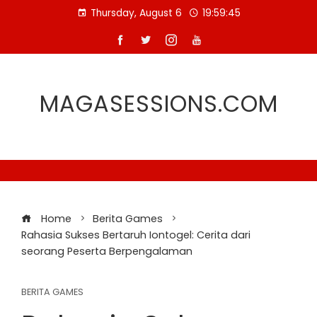
Skip
Thursday, August 6
19:59:46
to
content
MAGASESSIONS.COM
Home
Berita Games
Rahasia Sukses Bertaruh Iontogel: Cerita dari
seorang Peserta Berpengalaman
BERITA GAMES