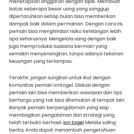
menetapkan anggaran dengan bijak. Membuat
batas seberapa besar uang yang sanggup
dipertaruhkan setiap bulan bisa memberikan
dampak baik dalam permainan. Dengan cara ini,
pemain bisa menghindari risiko kehilangan lebih
apa seharusnya. Mengelola uang dengan baik
juga memproduksi suasana bermain yang
semakin menyenangkan, tanpa adanya tekanan
keuangan yang terlampau.
Terakhir, jangan sungkan untuk ikut dengan
komunitas pemain iontogel. Diskusi dengan
pemain lain bisa memberikan wawasan dan tips
berharga yang tak bisa ditemukan di tempat lain.
Banyak pemain berpengalaman yang siap
membagikan pengalaman dan strategi yang
telah terbukti berhasil.
ion togel
Melalui saling
berita, Anda dapat menambah pengetahuan