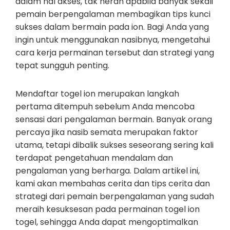
dalam hal akses, tak heran apabila banyak sekali
pemain berpengalaman membagikan tips kunci
sukses dalam bermain pada ion. Bagi Anda yang
ingin untuk menggunakan nasibnya, mengetahui
cara kerja permainan tersebut dan strategi yang
tepat sungguh penting.
Mendaftar togel ion merupakan langkah
pertama ditempuh sebelum Anda mencoba
sensasi dari pengalaman bermain. Banyak orang
percaya jika nasib semata merupakan faktor
utama, tetapi dibalik sukses seseorang sering kali
terdapat pengetahuan mendalam dan
pengalaman yang berharga. Dalam artikel ini,
kami akan membahas cerita dan tips cerita dan
strategi dari pemain berpengalaman yang sudah
meraih kesuksesan pada permainan togel ion
togel, sehingga Anda dapat mengoptimalkan