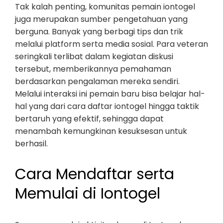
Tak kalah penting, komunitas pemain iontogel
juga merupakan sumber pengetahuan yang
berguna. Banyak yang berbagi tips dan trik
melalui platform serta media sosial. Para veteran
seringkali terlibat dalam kegiatan diskusi
tersebut, memberikannya pemahaman
berdasarkan pengalaman mereka sendiri.
Melalui interaksi ini pemain baru bisa belajar hal-
hal yang dari cara daftar iontogel hingga taktik
bertaruh yang efektif, sehingga dapat
menambah kemungkinan kesuksesan untuk
berhasil.
Cara Mendaftar serta
Memulai di Iontogel