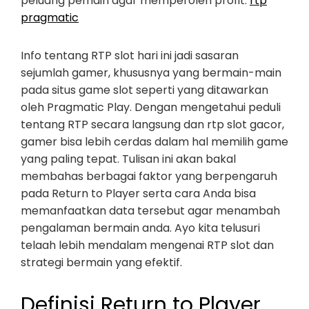
peluang pemain agar memperoleh profit.
rtp
pragmatic
Info tentang RTP slot hari ini jadi sasaran
sejumlah gamer, khususnya yang bermain-main
pada situs game slot seperti yang ditawarkan
oleh Pragmatic Play. Dengan mengetahui peduli
tentang RTP secara langsung dan rtp slot gacor,
gamer bisa lebih cerdas dalam hal memilih game
yang paling tepat. Tulisan ini akan bakal
membahas berbagai faktor yang berpengaruh
pada Return to Player serta cara Anda bisa
memanfaatkan data tersebut agar menambah
pengalaman bermain anda. Ayo kita telusuri
telaah lebih mendalam mengenai RTP slot dan
strategi bermain yang efektif.
Definisi Return to Player