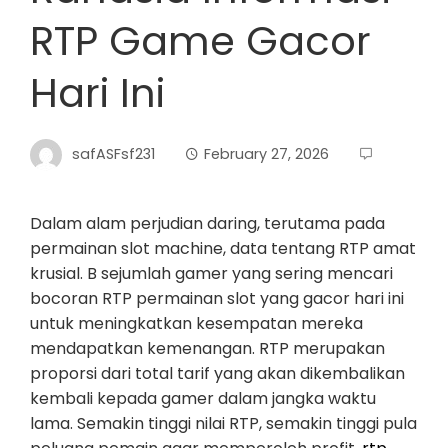
RTP Game Gacor
Hari Ini
safASFsf231
February 27, 2026
Dalam alam perjudian daring, terutama pada
permainan slot machine, data tentang RTP amat
krusial. B sejumlah gamer yang sering mencari
bocoran RTP permainan slot yang gacor hari ini
untuk meningkatkan kesempatan mereka
mendapatkan kemenangan. RTP merupakan
proporsi dari total tarif yang akan dikembalikan
kembali kepada gamer dalam jangka waktu
lama. Semakin tinggi nilai RTP, semakin tinggi pula