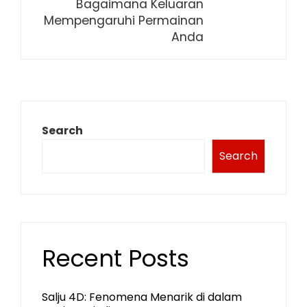
Bagaimana Keluaran
Mempengaruhi Permainan
Anda
Search
Search
Recent Posts
Salju 4D: Fenomena Menarik di dalam