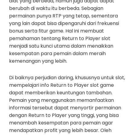
alat yang berbeda, namun juga dapat dapat
berubah di waktu itu berbeda. Sebagian
permainan punya RTP yang tetap, sementara
yang lain dapat bisa dipengaruhi dari frekuensi
bonus serta fitur game. Hal ini membuat
pemahaman tentang Return to Player slot
menjadi satu kunci utama dalam menaikkan
kesempatan para pemain dalam meraih
kemenangan yang lebih.
Di baiknya perjudian daring, khususnya untuk slot,
mempelajari info Return to Player slot game
dapat memberikan keuntungan tambahan.
Pemain yang menggunakan memanfaatkan
informasi tersebut dapat menyortir permainan
dengan Return to Player yang tinggi, yang bisa
menambah kesempatan para pemain agar
mendapatkan profit yang lebih besar. Oleh