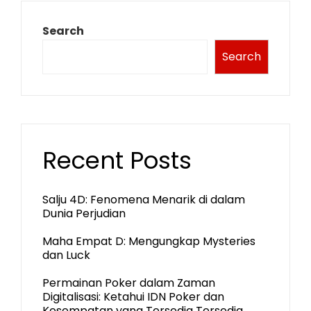
Search
Search
Recent Posts
Salju 4D: Fenomena Menarik di dalam
Dunia Perjudian
Maha Empat D: Mengungkap Mysteries
dan Luck
Permainan Poker dalam Zaman
Digitalisasi: Ketahui IDN Poker dan
Kesempatan yang Tersedia Tersedia