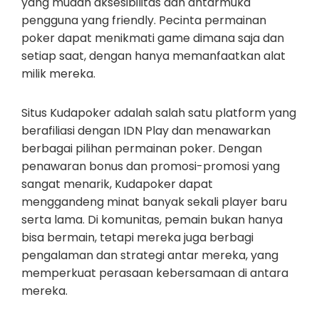
yang mudah aksesibilitas dan antarmuka
pengguna yang friendly. Pecinta permainan
poker dapat menikmati game dimana saja dan
setiap saat, dengan hanya memanfaatkan alat
milik mereka.
Situs Kudapoker adalah salah satu platform yang
berafiliasi dengan IDN Play dan menawarkan
berbagai pilihan permainan poker. Dengan
penawaran bonus dan promosi-promosi yang
sangat menarik, Kudapoker dapat
menggandeng minat banyak sekali player baru
serta lama. Di komunitas, pemain bukan hanya
bisa bermain, tetapi mereka juga berbagi
pengalaman dan strategi antar mereka, yang
memperkuat perasaan kebersamaan di antara
mereka.