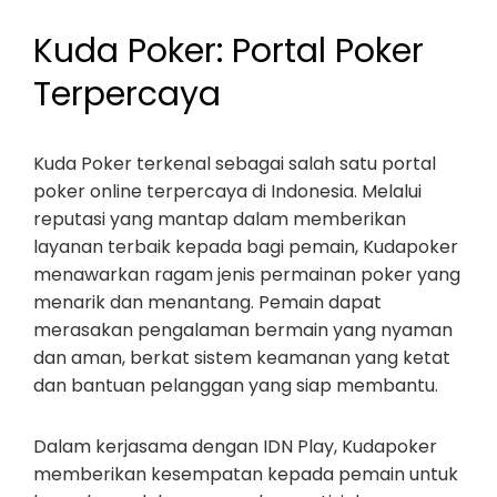
Kuda Poker: Portal Poker
Terpercaya
Kuda Poker terkenal sebagai salah satu portal
poker online terpercaya di Indonesia. Melalui
reputasi yang mantap dalam memberikan
layanan terbaik kepada bagi pemain, Kudapoker
menawarkan ragam jenis permainan poker yang
menarik dan menantang. Pemain dapat
merasakan pengalaman bermain yang nyaman
dan aman, berkat sistem keamanan yang ketat
dan bantuan pelanggan yang siap membantu.
Dalam kerjasama dengan IDN Play, Kudapoker
memberikan kesempatan kepada pemain untuk