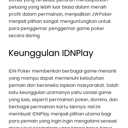
peluang yang lebih luar biasa dalam meraih
profit dalam permainan, menjadikan JWPoker
menjadi pilihan sangat menguntungkan untuk
para penggemar penggemar game poker
secara daring.
Keunggulan IDNPlay
IDN Poker memberikan berbagai game menarik
yang mampu dapat memenuhi kebutuhan
pemain dari beraneka lapisan masyarakat. Salah
satu keunggulan utamanya yaitu variasi game
yang luas, seperti permainan poker, domino, dan
berbagai permainan kartu lainnya. Hal ini
membuat IDNPlay menjadi pilihan utama bagi
para pemain yang ingin ingin mengalami sensasi