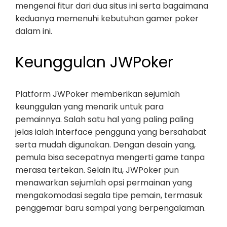
mengenai fitur dari dua situs ini serta bagaimana
keduanya memenuhi kebutuhan gamer poker
dalam ini.
Keunggulan JWPoker
Platform JWPoker memberikan sejumlah
keunggulan yang menarik untuk para
pemainnya. Salah satu hal yang paling paling
jelas ialah interface pengguna yang bersahabat
serta mudah digunakan. Dengan desain yang,
pemula bisa secepatnya mengerti game tanpa
merasa tertekan. Selain itu, JWPoker pun
menawarkan sejumlah opsi permainan yang
mengakomodasi segala tipe pemain, termasuk
penggemar baru sampai yang berpengalaman.