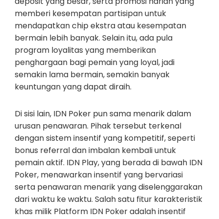
deposit yang besar, serta promosi harian yang
memberi kesempatan partisipan untuk
mendapatkan chip ekstra atau kesempatan
bermain lebih banyak. Selain itu, ada pula
program loyalitas yang memberikan
penghargaan bagi pemain yang loyal, jadi
semakin lama bermain, semakin banyak
keuntungan yang dapat diraih.
Di sisi lain, IDN Poker pun sama menarik dalam
urusan penawaran. Pihak tersebut terkenal
dengan sistem insentif yang kompetitif, seperti
bonus referral dan imbalan kembali untuk
pemain aktif. IDN Play, yang berada di bawah IDN
Poker, menawarkan insentif yang bervariasi
serta penawaran menarik yang diselenggarakan
dari waktu ke waktu. Salah satu fitur karakteristik
khas milik Platform IDN Poker adalah insentif