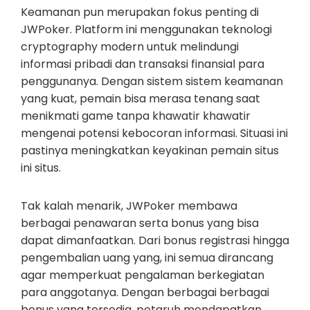
Keamanan pun merupakan fokus penting di
JWPoker. Platform ini menggunakan teknologi
cryptography modern untuk melindungi
informasi pribadi dan transaksi finansial para
penggunanya. Dengan sistem sistem keamanan
yang kuat, pemain bisa merasa tenang saat
menikmati game tanpa khawatir khawatir
mengenai potensi kebocoran informasi. Situasi ini
pastinya meningkatkan keyakinan pemain situs
ini situs.
Tak kalah menarik, JWPoker membawa
berbagai penawaran serta bonus yang bisa
dapat dimanfaatkan. Dari bonus registrasi hingga
pengembalian uang yang, ini semua dirancang
agar memperkuat pengalaman berkegiatan
para anggotanya. Dengan berbagai berbagai
bonus yang tersedia, petaruh mendapatkan