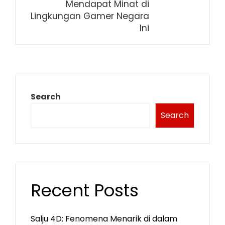
Mendapat Minat di
Lingkungan Gamer Negara
Ini
Search
Search
Recent Posts
Salju 4D: Fenomena Menarik di dalam