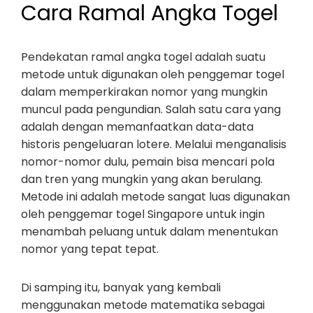
Cara Ramal Angka Togel
Pendekatan ramal angka togel adalah suatu
metode untuk digunakan oleh penggemar togel
dalam memperkirakan nomor yang mungkin
muncul pada pengundian. Salah satu cara yang
adalah dengan memanfaatkan data-data
historis pengeluaran lotere. Melalui menganalisis
nomor-nomor dulu, pemain bisa mencari pola
dan tren yang mungkin yang akan berulang.
Metode ini adalah metode sangat luas digunakan
oleh penggemar togel Singapore untuk ingin
menambah peluang untuk dalam menentukan
nomor yang tepat tepat.
Di samping itu, banyak yang kembali
menggunakan metode matematika sebagai