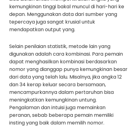
kemungkinan tinggi bakal muncul di hari-hari ke
depan. Menggunakan data dari sumber yang
tepercaya juga sangat krusial untuk
mendapatkan output yang.
Selain penilaian statistik, metode lain yang
digunakan adalah cara kombinasi. Para pemain
dapat menghasilkan kombinasi berdasarkan
nomor yang dianggap punya kemungkinan besar
dari data yang telah lalu. Misalnya, jika angka 12
dan 34 kerap keluar secara bersamaan,
mencampurkannya dalam pertaruhan bisa
meningkatkan kemungkinan untung.
Pengalaman dan intuisi juga memainkan
peranan, sebab beberapa pemain memiliki
insting yang baik dalam memilih nomor.