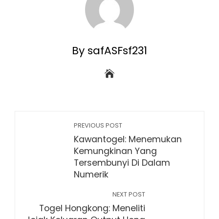
By safASFsf231
PREVIOUS POST
Kawantogel: Menemukan
Kemungkinan Yang
Tersembunyi Di Dalam
Numerik
NEXT POST
Togel Hongkong: Meneliti