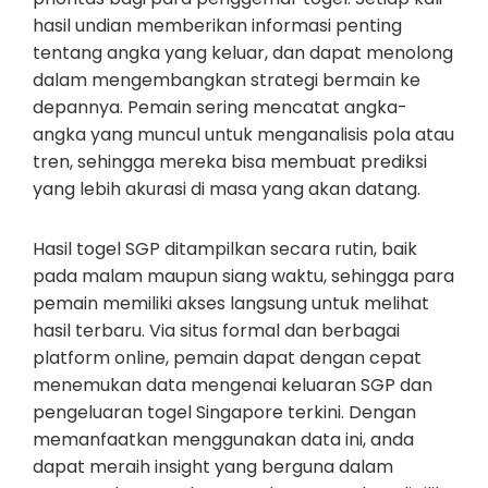
hasil undian memberikan informasi penting
tentang angka yang keluar, dan dapat menolong
dalam mengembangkan strategi bermain ke
depannya. Pemain sering mencatat angka-
angka yang muncul untuk menganalisis pola atau
tren, sehingga mereka bisa membuat prediksi
yang lebih akurasi di masa yang akan datang.
Hasil togel SGP ditampilkan secara rutin, baik
pada malam maupun siang waktu, sehingga para
pemain memiliki akses langsung untuk melihat
hasil terbaru. Via situs formal dan berbagai
platform online, pemain dapat dengan cepat
menemukan data mengenai keluaran SGP dan
pengeluaran togel Singapore terkini. Dengan
memanfaatkan menggunakan data ini, anda
dapat meraih insight yang berguna dalam