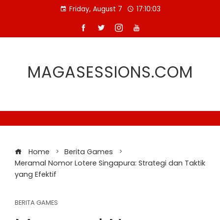
Skip
Friday, August 7
17:10:04
to
content
MAGASESSIONS.COM
Home
Berita Games
Meramal Nomor Lotere Singapura: Strategi dan Taktik
yang Efektif
BERITA GAMES