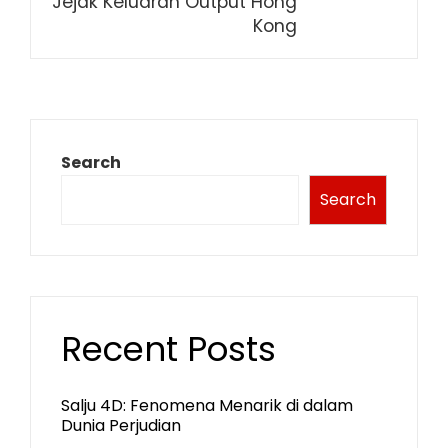
Jejak Keluaran Output Hong
Kong
Search
Search
Recent Posts
Salju 4D: Fenomena Menarik di dalam
Dunia Perjudian