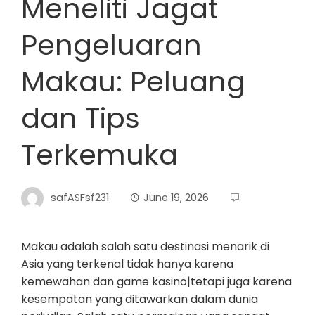
Meneliti Jagat
Pengeluaran
Makau: Peluang
dan Tips
Terkemuka
safASFsf231
June 19, 2026
Makau adalah salah satu destinasi menarik di
Asia yang terkenal tidak hanya karena
kemewahan dan game kasino|tetapi juga karena
kesempatan yang ditawarkan dalam dunia