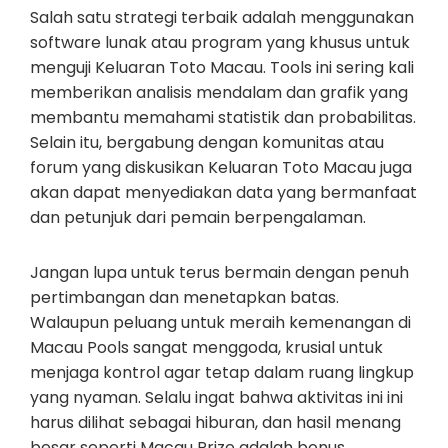
Salah satu strategi terbaik adalah menggunakan
software lunak atau program yang khusus untuk
menguji Keluaran Toto Macau. Tools ini sering kali
memberikan analisis mendalam dan grafik yang
membantu memahami statistik dan probabilitas.
Selain itu, bergabung dengan komunitas atau
forum yang diskusikan Keluaran Toto Macau juga
akan dapat menyediakan data yang bermanfaat
dan petunjuk dari pemain berpengalaman.
Jangan lupa untuk terus bermain dengan penuh
pertimbangan dan menetapkan batas.
Walaupun peluang untuk meraih kemenangan di
Macau Pools sangat menggoda, krusial untuk
menjaga kontrol agar tetap dalam ruang lingkup
yang nyaman. Selalu ingat bahwa aktivitas ini ini
harus dilihat sebagai hiburan, dan hasil menang
besar seperti Macau Prize adalah bonus,