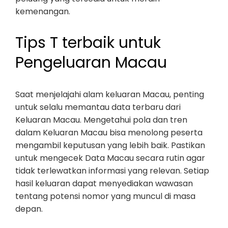
kemenangan.
Tips T terbaik untuk
Pengeluaran Macau
Saat menjelajahi alam keluaran Macau, penting
untuk selalu memantau data terbaru dari
Keluaran Macau. Mengetahui pola dan tren
dalam Keluaran Macau bisa menolong peserta
mengambil keputusan yang lebih baik. Pastikan
untuk mengecek Data Macau secara rutin agar
tidak terlewatkan informasi yang relevan. Setiap
hasil keluaran dapat menyediakan wawasan
tentang potensi nomor yang muncul di masa
depan.