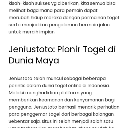
kisah-kisah sukses yg diberikan, kita semua bisa
melihat bagaimana para pemain dapat
merubah hidup mereka dengan permainan togel
serta menjadikan pengalaman bermain jalan
untuk meraih impian.
Jeniustoto: Pionir Togel di
Dunia Maya
Jeniustoto telah muncul sebagai beberapa
perintis dalam dunia togel online di Indonesia.
Melalui menghadirkan platform yang
memberikan keamanan dan kenyamanan bagi
pengguna, Jeniustoto berhasil menarik perhatian
para penggemar togel dari berbagai kalangan.
Sebentar saja, situs ini telah menjadi salah satu