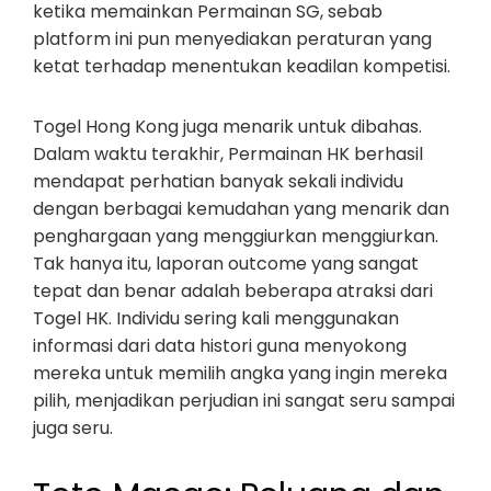
ketika memainkan Permainan SG, sebab
platform ini pun menyediakan peraturan yang
ketat terhadap menentukan keadilan kompetisi.
Togel Hong Kong juga menarik untuk dibahas.
Dalam waktu terakhir, Permainan HK berhasil
mendapat perhatian banyak sekali individu
dengan berbagai kemudahan yang menarik dan
penghargaan yang menggiurkan menggiurkan.
Tak hanya itu, laporan outcome yang sangat
tepat dan benar adalah beberapa atraksi dari
Togel HK. Individu sering kali menggunakan
informasi dari data histori guna menyokong
mereka untuk memilih angka yang ingin mereka
pilih, menjadikan perjudian ini sangat seru sampai
juga seru.