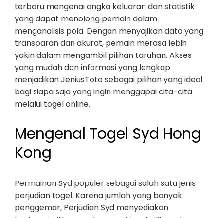
terbaru mengenai angka keluaran dan statistik
yang dapat menolong pemain dalam
menganalisis pola. Dengan menyajikan data yang
transparan dan akurat, pemain merasa lebih
yakin dalam mengambil pilihan taruhan. Akses
yang mudah dan informasi yang lengkap
menjadikan JeniusToto sebagai pilihan yang ideal
bagi siapa saja yang ingin menggapai cita-cita
melalui togel online.
Mengenal Togel Syd Hong
Kong
Permainan Syd populer sebagai salah satu jenis
perjudian togel. Karena jumlah yang banyak
penggemar, Perjudian Syd menyediakan