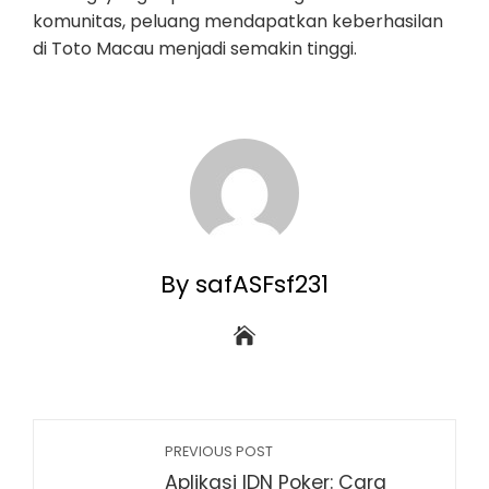
komunitas, peluang mendapatkan keberhasilan
di Toto Macau menjadi semakin tinggi.
By safASFsf231
PREVIOUS POST
Aplikasi IDN Poker: Cara