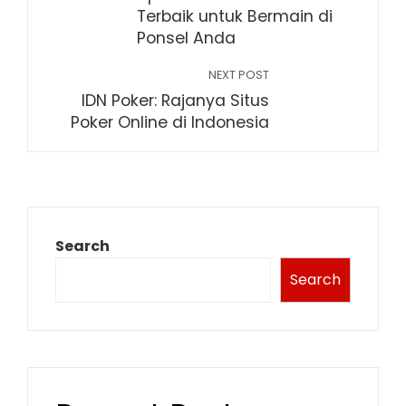
Terbaik untuk Bermain di
Ponsel Anda
NEXT POST
IDN Poker: Rajanya Situs
Poker Online di Indonesia
Search
Search