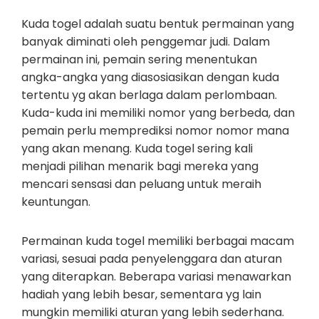
Kuda togel adalah suatu bentuk permainan yang
banyak diminati oleh penggemar judi. Dalam
permainan ini, pemain sering menentukan
angka-angka yang diasosiasikan dengan kuda
tertentu yg akan berlaga dalam perlombaan.
Kuda-kuda ini memiliki nomor yang berbeda, dan
pemain perlu memprediksi nomor nomor mana
yang akan menang. Kuda togel sering kali
menjadi pilihan menarik bagi mereka yang
mencari sensasi dan peluang untuk meraih
keuntungan.
Permainan kuda togel memiliki berbagai macam
variasi, sesuai pada penyelenggara dan aturan
yang diterapkan. Beberapa variasi menawarkan
hadiah yang lebih besar, sementara yg lain
mungkin memiliki aturan yang lebih sederhana.