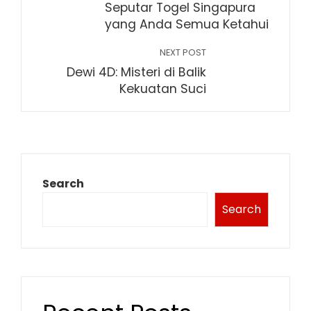
Seputar Togel Singapura
yang Anda Semua Ketahui
NEXT POST
Dewi 4D: Misteri di Balik
Kekuatan Suci
Search
Search