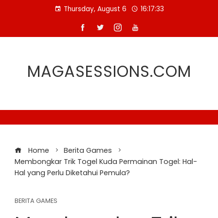
Skip
Thursday, August 6
16:17:34
to
content
MAGASESSIONS.COM
Home
Berita Games
Membongkar Trik Togel Kuda Permainan Togel: Hal-
Hal yang Perlu Diketahui Pemula?
BERITA GAMES