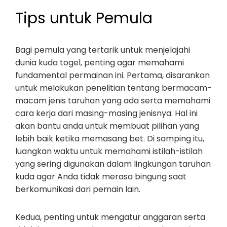
Tips untuk Pemula
Bagi pemula yang tertarik untuk menjelajahi
dunia kuda togel, penting agar memahami
fundamental permainan ini. Pertama, disarankan
untuk melakukan penelitian tentang bermacam-
macam jenis taruhan yang ada serta memahami
cara kerja dari masing-masing jenisnya. Hal ini
akan bantu anda untuk membuat pilihan yang
lebih baik ketika memasang bet. Di samping itu,
luangkan waktu untuk memahami istilah-istilah
yang sering digunakan dalam lingkungan taruhan
kuda agar Anda tidak merasa bingung saat
berkomunikasi dari pemain lain.
Kedua, penting untuk mengatur anggaran serta