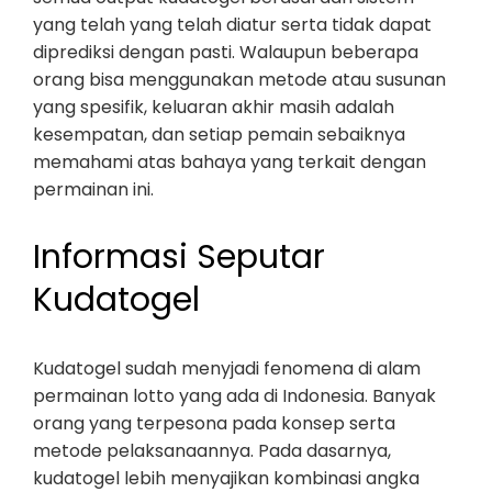
yang telah yang telah diatur serta tidak dapat
diprediksi dengan pasti. Walaupun beberapa
orang bisa menggunakan metode atau susunan
yang spesifik, keluaran akhir masih adalah
kesempatan, dan setiap pemain sebaiknya
memahami atas bahaya yang terkait dengan
permainan ini.
Informasi Seputar
Kudatogel
Kudatogel sudah menyjadi fenomena di alam
permainan lotto yang ada di Indonesia. Banyak
orang yang terpesona pada konsep serta
metode pelaksanaannya. Pada dasarnya,
kudatogel lebih menyajikan kombinasi angka