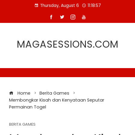
Skip
Thursday, August 6
11:18:57
to
content
MAGASESSIONS.COM
Home
Berita Games
Membongkar Kisah dan Kenyataan Seputar
Permainan Togel
BERITA GAMES