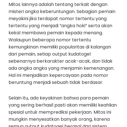
Mitos lainnya adalah tentang terkait dengan
misteri angka keberuntungan. Sebagian pemain
meyakini jika terdapat nomor tertentu yang
tertentu yang menjadi “angka hoki” serta akan
kekal membawa pemain kepada menang.
Walaupun beberapa nomor tertentu
kemungkinan memiliki popularitas di kalangan
dari pemain, setiap output kudatogel
sebenarnya berkarakter acak-acak, dan tidak
ada angka angka yang menjamin kemenangan.
Hal ini menjadikan kepercayaan pada nomor
beruntung menjadi sebuah tidak berdasar.
Selain itu, ada keyakinan bahwa para pemain
yang sering berhasil pasti akan memiliki keahlian
spesial untuk memprediksi pekerjaan. Mitos ini
mungkin menyesatkan banyak orang, karena
semua output kudatogel berasal dari sistem