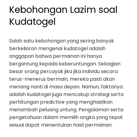
Kebohongan Lazim soal
Kudatogel
Salah satu kebohongan yang sering banyak
berkeliaran mengenai kudatogel adalah
anggapan bahwa permainan ini hanya
bergantung kepada keberuntungan. Sebagian
besar orang percayak jika jika individu secara
terus-menerus bermain, mereka pasti akan
menang nanti di masa depan. Namun, faktanya
adalah kudatogel juga mencakup strategi serta
perhitungan predictive yang menghasilkan
menambah peluang untung. Pengalaman serta
pengetahuan dalam memilih angka yang tepat
sesuai dapat menentukan hasil permainan.