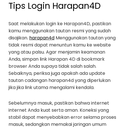
Tips Login Harapan4D
Saat melakukan login ke Harapan4D, pastikan
kamu menggunakan tautan resmi yang sudah
disajikan.
harapan4d
Menggunakan tautan yang
tidak resmi dapat menuntun kamu ke website
yang atau palsu. Agar menjamin keamanan
Anda, simpan link Harapan 4D di bookmark
browser Anda supaya tidak salah salah.
Sebaiknya, periksa juga apakah ada update
tautan cadangan harapan4d yang diperlukan
jika jika link utama mengalami kendala.
Sebelumnya masuk, pastikan bahwa internet
internet Anda kuat serta aman. Koneksi yang
stabil dapat menyebabkan error selama proses
masuk, sedangkan memakai jaringan umum