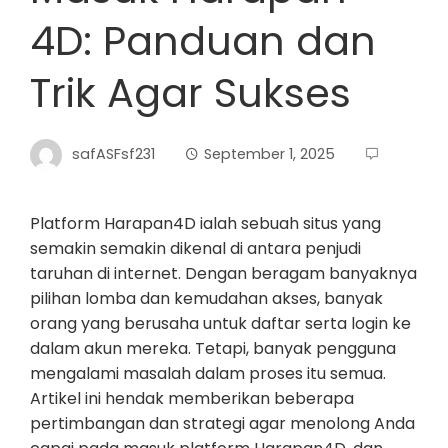
4D: Panduan dan
Trik Agar Sukses
safASFsf231
September 1, 2025
Platform Harapan4D ialah sebuah situs yang
semakin semakin dikenal di antara penjudi
taruhan di internet. Dengan beragam banyaknya
pilihan lomba dan kemudahan akses, banyak
orang yang berusaha untuk daftar serta login ke
dalam akun mereka. Tetapi, banyak pengguna
mengalami masalah dalam proses itu semua.
Artikel ini hendak memberikan beberapa
pertimbangan dan strategi agar menolong Anda