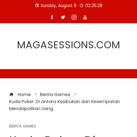
Skip
Sunday, August 9
02:25:28
to
content
MAGASESSIONS.COM
Home
Berita Games
Kuda Poker: Di antara Kesibukan dan Kesempatan
Mendapatkan Uang
BERITA GAMES