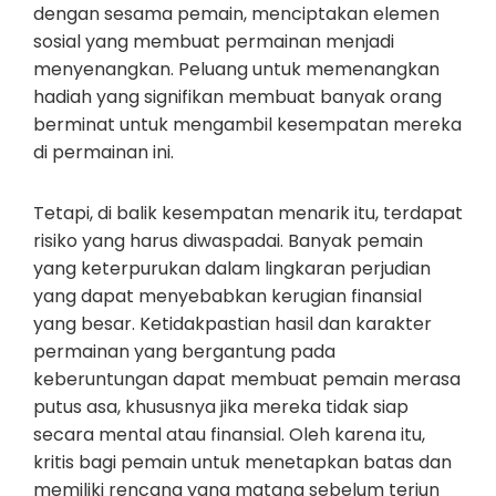
dengan sesama pemain, menciptakan elemen
sosial yang membuat permainan menjadi
menyenangkan. Peluang untuk memenangkan
hadiah yang signifikan membuat banyak orang
berminat untuk mengambil kesempatan mereka
di permainan ini.
Tetapi, di balik kesempatan menarik itu, terdapat
risiko yang harus diwaspadai. Banyak pemain
yang keterpurukan dalam lingkaran perjudian
yang dapat menyebabkan kerugian finansial
yang besar. Ketidakpastian hasil dan karakter
permainan yang bergantung pada
keberuntungan dapat membuat pemain merasa
putus asa, khususnya jika mereka tidak siap
secara mental atau finansial. Oleh karena itu,
kritis bagi pemain untuk menetapkan batas dan
memiliki rencana yang matang sebelum terjun