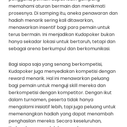
memahami aturan bermain dan menikmati
prosesnya. Di samping itu, aneka penawaran dan
hadiah menarik sering kali ditawarkan,
menawarkan insentif bagi para pemain untuk
terus bermain. Ini menjadikan Kudapoker bukan
hanya sekadar lokasi untuk bertaruh, tetapi dan
sebagai arena berkumpul dan berkomunikasi.
Bagi siapa saja yang senang berkompetisi,
Kudapoker juga menyediakan kompetisi dengan
reward menarik. Hal ini menawarkan peluang
bagi pemain untuk menguji skill mereka dan
berkompetisi dengan kompetitor. Dengan ikut
dalam turnamen, peserta tidak hanya
mengalami inisiatif lebih, tapi juga peluang untuk
memenangkan hadiah yang dapat menambah
penghasilan mereka. Secara keseluruhan,