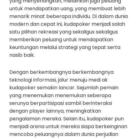
yang menyenangkan, melainkan juga peluang
untuk mendapatkan uang, yang membuat lebih
menarik minat beberapa individu. Di dalam dunia
modern dan cepat ini, kudapoker menjadi salah
satu pilihan rekreasi yang sekaligus sekaligus
memberikan peluang untuk mendapatkan
keuntungan melalui strategi yang tepat serta
nasib baik.
Dengan berkembangnya berkembangnya
teknologi informasi, jalur menuju medi ak
kudapoker semakin lancar. Sejumlah pemain
yang menemukan menemukan seberapa
serunya berpartisipasi sambil berinteraksi
dengan player lainnya, meningkatkan
pengalaman mereka. Selain itu, kudapoker pun
menjadi arena untuk mereka siapa berkeinginan
mencoba peluangnya dalam dunia perjudian