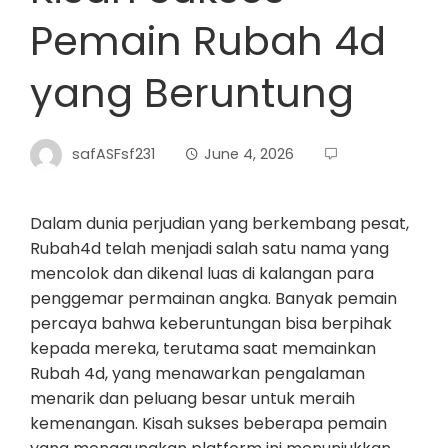
Pemain Rubah 4d
yang Beruntung
safASFsf231
June 4, 2026
Dalam dunia perjudian yang berkembang pesat,
Rubah4d telah menjadi salah satu nama yang
mencolok dan dikenal luas di kalangan para
penggemar permainan angka. Banyak pemain
percaya bahwa keberuntungan bisa berpihak
kepada mereka, terutama saat memainkan
Rubah 4d, yang menawarkan pengalaman
menarik dan peluang besar untuk meraih
kemenangan. Kisah sukses beberapa pemain