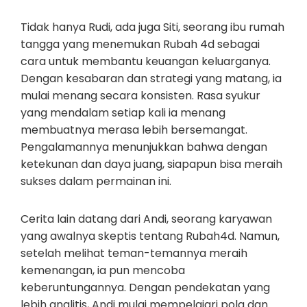
Tidak hanya Rudi, ada juga Siti, seorang ibu rumah
tangga yang menemukan Rubah 4d sebagai
cara untuk membantu keuangan keluarganya.
Dengan kesabaran dan strategi yang matang, ia
mulai menang secara konsisten. Rasa syukur
yang mendalam setiap kali ia menang
membuatnya merasa lebih bersemangat.
Pengalamannya menunjukkan bahwa dengan
ketekunan dan daya juang, siapapun bisa meraih
sukses dalam permainan ini.
Cerita lain datang dari Andi, seorang karyawan
yang awalnya skeptis tentang Rubah4d. Namun,
setelah melihat teman-temannya meraih
kemenangan, ia pun mencoba
keberuntungannya. Dengan pendekatan yang
lebih analitis, Andi mulai mempelajari pola dan