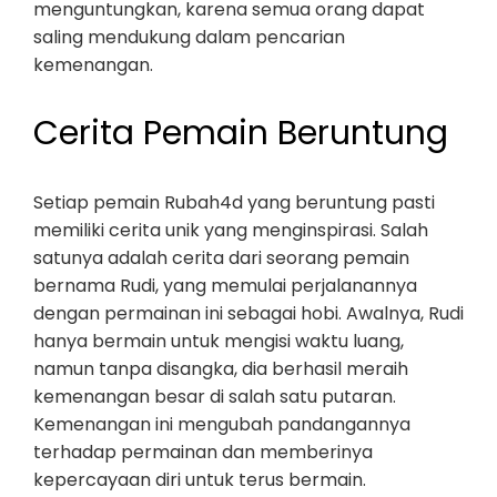
menguntungkan, karena semua orang dapat
saling mendukung dalam pencarian
kemenangan.
Cerita Pemain Beruntung
Setiap pemain Rubah4d yang beruntung pasti
memiliki cerita unik yang menginspirasi. Salah
satunya adalah cerita dari seorang pemain
bernama Rudi, yang memulai perjalanannya
dengan permainan ini sebagai hobi. Awalnya, Rudi
hanya bermain untuk mengisi waktu luang,
namun tanpa disangka, dia berhasil meraih
kemenangan besar di salah satu putaran.
Kemenangan ini mengubah pandangannya
terhadap permainan dan memberinya
kepercayaan diri untuk terus bermain.