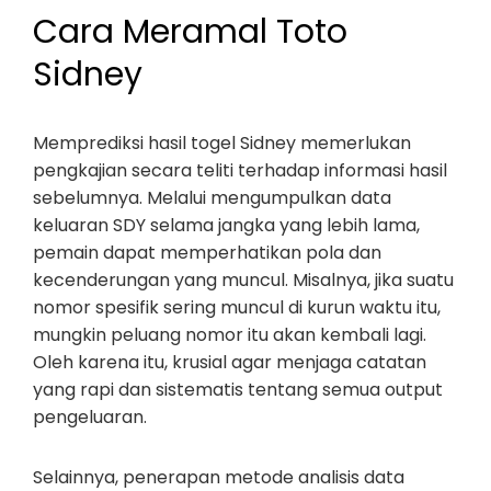
Cara Meramal Toto
Sidney
Memprediksi hasil togel Sidney memerlukan
pengkajian secara teliti terhadap informasi hasil
sebelumnya. Melalui mengumpulkan data
keluaran SDY selama jangka yang lebih lama,
pemain dapat memperhatikan pola dan
kecenderungan yang muncul. Misalnya, jika suatu
nomor spesifik sering muncul di kurun waktu itu,
mungkin peluang nomor itu akan kembali lagi.
Oleh karena itu, krusial agar menjaga catatan
yang rapi dan sistematis tentang semua output
pengeluaran.
Selainnya, penerapan metode analisis data