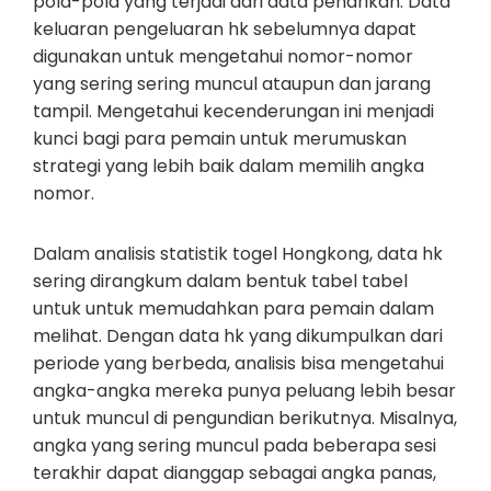
pola-pola yang terjadi dari data penarikan. Data
keluaran pengeluaran hk sebelumnya dapat
digunakan untuk mengetahui nomor-nomor
yang sering sering muncul ataupun dan jarang
tampil. Mengetahui kecenderungan ini menjadi
kunci bagi para pemain untuk merumuskan
strategi yang lebih baik dalam memilih angka
nomor.
Dalam analisis statistik togel Hongkong, data hk
sering dirangkum dalam bentuk tabel tabel
untuk untuk memudahkan para pemain dalam
melihat. Dengan data hk yang dikumpulkan dari
periode yang berbeda, analisis bisa mengetahui
angka-angka mereka punya peluang lebih besar
untuk muncul di pengundian berikutnya. Misalnya,
angka yang sering muncul pada beberapa sesi
terakhir dapat dianggap sebagai angka panas,