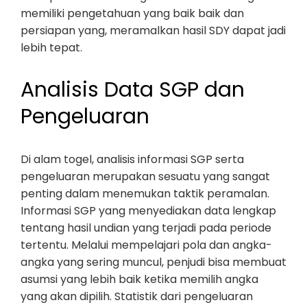
memiliki pengetahuan yang baik baik dan
persiapan yang, meramalkan hasil SDY dapat jadi
lebih tepat.
Analisis Data SGP dan
Pengeluaran
Di alam togel, analisis informasi SGP serta
pengeluaran merupakan sesuatu yang sangat
penting dalam menemukan taktik peramalan.
Informasi SGP yang menyediakan data lengkap
tentang hasil undian yang terjadi pada periode
tertentu. Melalui mempelajari pola dan angka-
angka yang sering muncul, penjudi bisa membuat
asumsi yang lebih baik ketika memilih angka
yang akan dipilih. Statistik dari pengeluaran