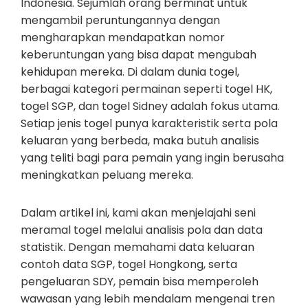
Indonesia. Sejumlah orang berminat untuk
mengambil peruntungannya dengan
mengharapkan mendapatkan nomor
keberuntungan yang bisa dapat mengubah
kehidupan mereka. Di dalam dunia togel,
berbagai kategori permainan seperti togel HK,
togel SGP, dan togel Sidney adalah fokus utama.
Setiap jenis togel punya karakteristik serta pola
keluaran yang berbeda, maka butuh analisis
yang teliti bagi para pemain yang ingin berusaha
meningkatkan peluang mereka.
Dalam artikel ini, kami akan menjelajahi seni
meramal togel melalui analisis pola dan data
statistik. Dengan memahami data keluaran
contoh data SGP, togel Hongkong, serta
pengeluaran SDY, pemain bisa memperoleh
wawasan yang lebih mendalam mengenai tren