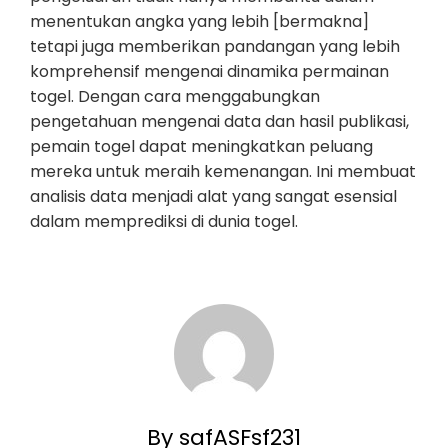
menentukan angka yang lebih [bermakna]
tetapi juga memberikan pandangan yang lebih
komprehensif mengenai dinamika permainan
togel. Dengan cara menggabungkan
pengetahuan mengenai data dan hasil publikasi,
pemain togel dapat meningkatkan peluang
mereka untuk meraih kemenangan. Ini membuat
analisis data menjadi alat yang sangat esensial
dalam memprediksi di dunia togel.
By safASFsf231