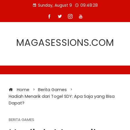
Skip
Sunday, August 9
09:48:29
to
content
MAGASESSIONS.COM
Home
Berita Games
Hadiah Menarik dari Togel SDY: Apa Saja yang Bisa
Dapat?
BERITA GAMES