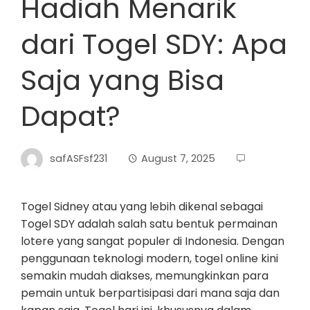
Hadiah Menarik
dari Togel SDY: Apa
Saja yang Bisa
Dapat?
safASFsf231
August 7, 2025
Togel Sidney atau yang lebih dikenal sebagai
Togel SDY adalah salah satu bentuk permainan
lotere yang sangat populer di Indonesia. Dengan
penggunaan teknologi modern, togel online kini
semakin mudah diakses, memungkinkan para
pemain untuk berpartisipasi dari mana saja dan