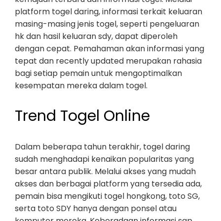
platform togel daring, informasi terkait keluaran
masing-masing jenis togel, seperti pengeluaran
hk dan hasil keluaran sdy, dapat diperoleh
dengan cepat. Pemahaman akan informasi yang
tepat dan recently updated merupakan rahasia
bagi setiap pemain untuk mengoptimalkan
kesempatan mereka dalam togel.
Trend Togel Online
Dalam beberapa tahun terakhir, togel daring
sudah menghadapi kenaikan popularitas yang
besar antara publik. Melalui akses yang mudah
akses dan berbagai platform yang tersedia ada,
pemain bisa mengikuti togel hongkong, toto SG,
serta toto SDY hanya dengan ponsel atau
komputer mereka. Keberadaan informasi sgp