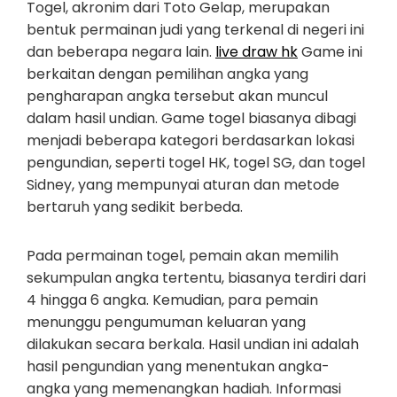
Togel, akronim dari Toto Gelap, merupakan
bentuk permainan judi yang terkenal di negeri ini
dan beberapa negara lain.
live draw hk
Game ini
berkaitan dengan pemilihan angka yang
pengharapan angka tersebut akan muncul
dalam hasil undian. Game togel biasanya dibagi
menjadi beberapa kategori berdasarkan lokasi
pengundian, seperti togel HK, togel SG, dan togel
Sidney, yang mempunyai aturan dan metode
bertaruh yang sedikit berbeda.
Pada permainan togel, pemain akan memilih
sekumpulan angka tertentu, biasanya terdiri dari
4 hingga 6 angka. Kemudian, para pemain
menunggu pengumuman keluaran yang
dilakukan secara berkala. Hasil undian ini adalah
hasil pengundian yang menentukan angka-
angka yang memenangkan hadiah. Informasi