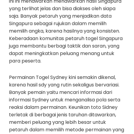
ini ini menawarkan menawarkan hasil Singapura
yang terlihat jelas dan bisa diakses oleh siapa
saja. Banyak petaruh yang menjadikan data
Singapura sebagai rujukan dalam memilih
memilih angka, karena hasilnya yang konsisten.
Keberadaan komunitas petaruh togel Singapura
juga membantu berbagi taktik dan saran, yang
dapat meningkatkan peluang menang untuk
para peserta.
Permainan Togel Sydney kini semakin dikenal,
karena hasil sdy yang rutin sekaligus bervariasi.
Banyak pemain yaitu mencari informasi dari
informasi Sydney untuk menganalisa pola serta
reaksi dalam permainan. Keunikan toto Sidney
terletak di berbagai jenis taruhan ditawarkan,
memberi peluang yang lebih besar untuk
petaruh dalam memilih metode permainan yang