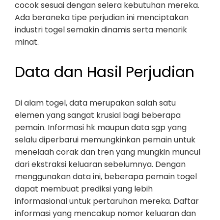
cocok sesuai dengan selera kebutuhan mereka.
Ada beraneka tipe perjudian ini menciptakan
industri togel semakin dinamis serta menarik
minat.
Data dan Hasil Perjudian
Di alam togel, data merupakan salah satu
elemen yang sangat krusial bagi beberapa
pemain. Informasi hk maupun data sgp yang
selalu diperbarui memungkinkan pemain untuk
menelaah corak dan tren yang mungkin muncul
dari ekstraksi keluaran sebelumnya. Dengan
menggunakan data ini, beberapa pemain togel
dapat membuat prediksi yang lebih
informasional untuk pertaruhan mereka. Daftar
informasi yang mencakup nomor keluaran dan