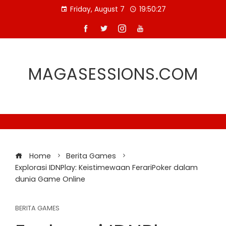
Skip
Friday, August 7
19:50:27
to
content
MAGASESSIONS.COM
Home
Berita Games
Explorasi IDNPlay: Keistimewaan FerariPoker dalam
dunia Game Online
BERITA GAMES