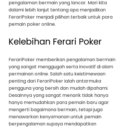
pengalaman bermain yang lancar. Mari kita
dalami lebih lanjut tentang apa menjadikan
FerariPoker menjadi pilihan terbaik untuk para
pemain poker online.
Kelebihan Ferari Poker
FerariPoker memberikan pengalaman bermain
yang sangat menggugah serta inovatif di alam
permainan online. Salah satu keistimewaan
penting dari FerariPoker ialah antarmuka
pengguna yang bersih dan mudah dipahami.
Desainnya yang sangat menarik tidak hanya
hanya memudahkan para pemain baru agar
mengerti bagaimana bermain, tetapi juga
menawarkan kenyamanan untuk pemain
berpengalaman supaya mendapatkan