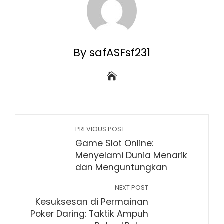
By safASFsf231
PREVIOUS POST
Game Slot Online:
Menyelami Dunia Menarik
dan Menguntungkan
NEXT POST
Kesuksesan di Permainan
Poker Daring: Taktik Ampuh