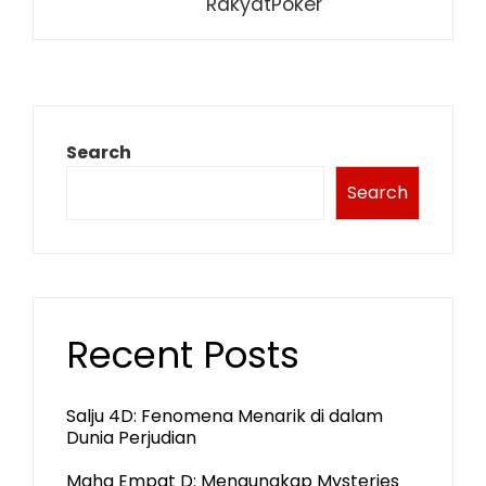
RakyatPoker
Search
Search
Recent Posts
Salju 4D: Fenomena Menarik di dalam
Dunia Perjudian
Maha Empat D: Mengungkap Mysteries