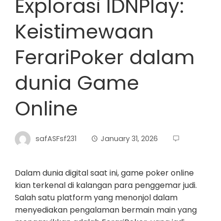
Explorasi IDNPlay:
Keistimewaan
FerariPoker dalam
dunia Game
Online
safASFsf231
January 31, 2026
Dalam dunia digital saat ini, game poker online
kian terkenal di kalangan para penggemar judi.
Salah satu platform yang menonjol dalam
menyediakan pengalaman bermain main yang