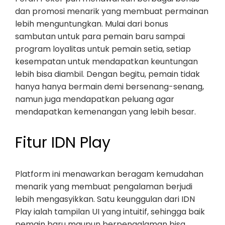
dan promosi menarik yang membuat permainan
lebih menguntungkan. Mulai dari bonus
sambutan untuk para pemain baru sampai
program loyalitas untuk pemain setia, setiap
kesempatan untuk mendapatkan keuntungan
lebih bisa diambil. Dengan begitu, pemain tidak
hanya hanya bermain demi bersenang-senang,
namun juga mendapatkan peluang agar
mendapatkan kemenangan yang lebih besar.
Fitur IDN Play
Platform ini menawarkan beragam kemudahan
menarik yang membuat pengalaman berjudi
lebih mengasyikkan. Satu keunggulan dari IDN
Play ialah tampilan UI yang intuitif, sehingga baik
pemain baru maupun berpengalaman bisa