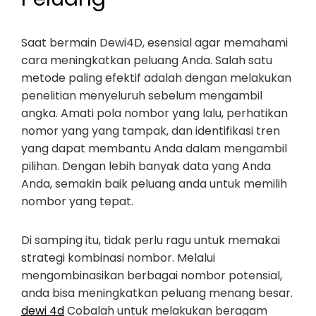
Saat bermain Dewi4D, esensial agar memahami
cara meningkatkan peluang Anda. Salah satu
metode paling efektif adalah dengan melakukan
penelitian menyeluruh sebelum mengambil
angka. Amati pola nombor yang lalu, perhatikan
nomor yang yang tampak, dan identifikasi tren
yang dapat membantu Anda dalam mengambil
pilihan. Dengan lebih banyak data yang Anda
Anda, semakin baik peluang anda untuk memilih
nombor yang tepat.
Di samping itu, tidak perlu ragu untuk memakai
strategi kombinasi nombor. Melalui
mengombinasikan berbagai nombor potensial,
anda bisa meningkatkan peluang menang besar.
dewi 4d
Cobalah untuk melakukan beragam