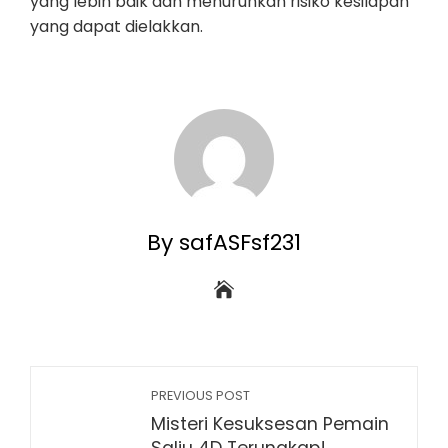
yang lebih baik dan menurunkan risiko kesilapan
yang dapat dielakkan.
By safASFsf231
PREVIOUS POST
Misteri Kesuksesan Pemain