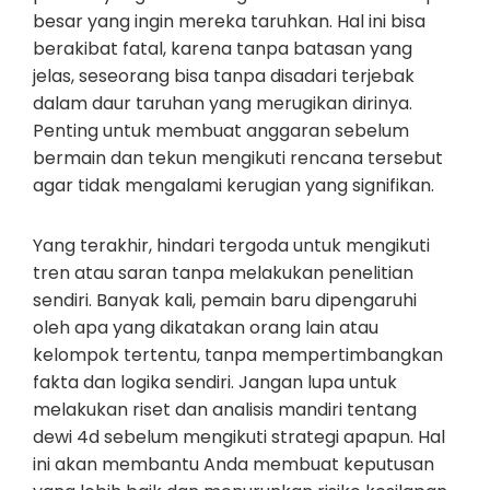
besar yang ingin mereka taruhkan. Hal ini bisa
berakibat fatal, karena tanpa batasan yang
jelas, seseorang bisa tanpa disadari terjebak
dalam daur taruhan yang merugikan dirinya.
Penting untuk membuat anggaran sebelum
bermain dan tekun mengikuti rencana tersebut
agar tidak mengalami kerugian yang signifikan.
Yang terakhir, hindari tergoda untuk mengikuti
tren atau saran tanpa melakukan penelitian
sendiri. Banyak kali, pemain baru dipengaruhi
oleh apa yang dikatakan orang lain atau
kelompok tertentu, tanpa mempertimbangkan
fakta dan logika sendiri. Jangan lupa untuk
melakukan riset dan analisis mandiri tentang
dewi 4d sebelum mengikuti strategi apapun. Hal
ini akan membantu Anda membuat keputusan