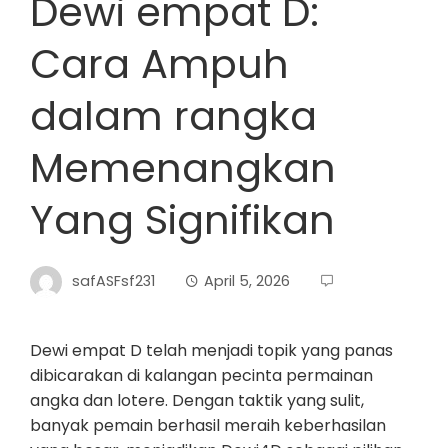
Dewi empat D:
Cara Ampuh
dalam rangka
Memenangkan
Yang Signifikan
safASFsf231
April 5, 2026
Dewi empat D telah menjadi topik yang panas
dibicarakan di kalangan pecinta permainan
angka dan lotere. Dengan taktik yang sulit,
banyak pemain berhasil meraih keberhasilan