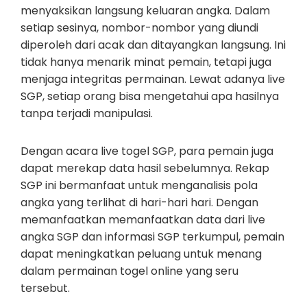
menyaksikan langsung keluaran angka. Dalam
setiap sesinya, nombor-nombor yang diundi
diperoleh dari acak dan ditayangkan langsung. Ini
tidak hanya menarik minat pemain, tetapi juga
menjaga integritas permainan. Lewat adanya live
SGP, setiap orang bisa mengetahui apa hasilnya
tanpa terjadi manipulasi.
Dengan acara live togel SGP, para pemain juga
dapat merekap data hasil sebelumnya. Rekap
SGP ini bermanfaat untuk menganalisis pola
angka yang terlihat di hari-hari hari. Dengan
memanfaatkan memanfaatkan data dari live
angka SGP dan informasi SGP terkumpul, pemain
dapat meningkatkan peluang untuk menang
dalam permainan togel online yang seru
tersebut.