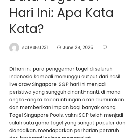
Hari Ini: Apa Kata
Kata?
safASFsf231
June 24, 2025
Di hari ini, para penggemar togel di seluruh
Indonesia kembali menunggu output dari hasil
live draw Singapore. SGP hari ini menjadi
peristiwa yang sungguh dinanti-nanti, di mana
angka-angka keberuntungan akan diumumkan
dan memberikan impian bagi banyak orang.
Togel Singapore Pools, yakni SGP telah menjadi
salah satu game togel yang sangat populer dan
diandalkan, mendapatkan perhatian petaruh