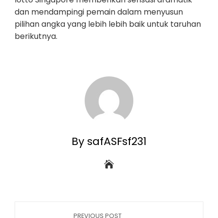
dan mendampingi pemain dalam menyusun
pilihan angka yang lebih lebih baik untuk taruhan
berikutnya.
By safASFsf231
PREVIOUS POST