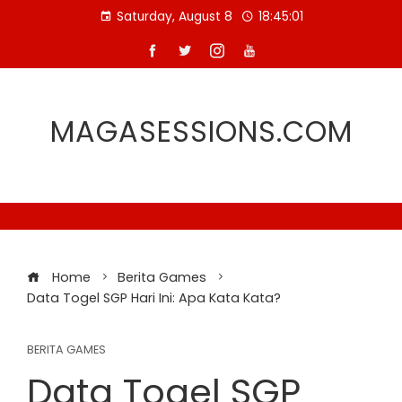
Skip
Saturday, August 8
18:45:01
to
content
MAGASESSIONS.COM
Home
Berita Games
Data Togel SGP Hari Ini: Apa Kata Kata?
BERITA GAMES
Data Togel SGP