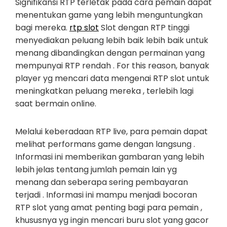
Signifikansi RTP terletak pada cara pemain dapat
menentukan game yang lebih menguntungkan
bagi mereka.
rtp slot
Slot dengan RTP tinggi
menyediakan peluang lebih baik lebih baik untuk
menang dibandingkan dengan permainan yang
mempunyai RTP rendah . For this reason, banyak
player yg mencari data mengenai RTP slot untuk
meningkatkan peluang mereka , terlebih lagi
saat bermain online.
Melalui keberadaan RTP live, para pemain dapat
melihat performans game dengan langsung .
Informasi ini memberikan gambaran yang lebih
lebih jelas tentang jumlah pemain lain yg
menang dan seberapa sering pembayaran
terjadi . Informasi ini mampu menjadi bocoran
RTP slot yang amat penting bagi para pemain ,
khususnya yg ingin mencari buru slot yang gacor