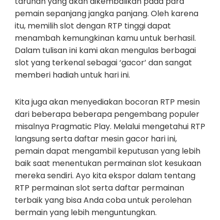
taruhan yang akan dikembalikan pada para
pemain sepanjang jangka panjang. Oleh karena
itu, memilih slot dengan RTP tinggi dapat
menambah kemungkinan kamu untuk berhasil.
Dalam tulisan ini kami akan mengulas berbagai
slot yang terkenal sebagai ‘gacor’ dan sangat
memberi hadiah untuk hari ini.
Kita juga akan menyediakan bocoran RTP mesin
dari beberapa beberapa pengembang populer
misalnya Pragmatic Play. Melalui mengetahui RTP
langsung serta daftar mesin gacor hari ini,
pemain dapat mengambil keputusan yang lebih
baik saat menentukan permainan slot kesukaan
mereka sendiri. Ayo kita ekspor dalam tentang
RTP permainan slot serta daftar permainan
terbaik yang bisa Anda coba untuk perolehan
bermain yang lebih menguntungkan.