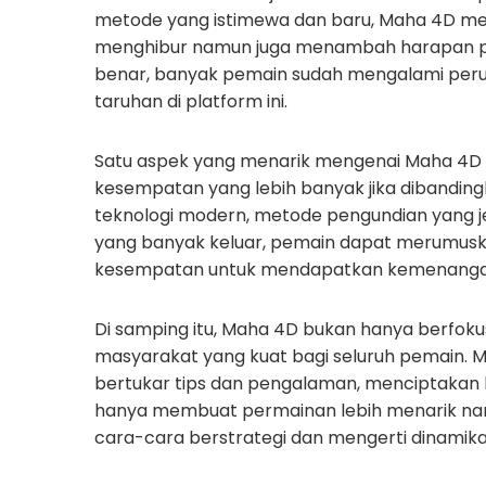
metode yang istimewa dan baru, Maha 4D me
menghibur namun juga menambah harapan pad
benar, banyak pemain sudah mengalami peru
taruhan di platform ini.
Satu aspek yang menarik mengenai Maha 4D 
kesempatan yang lebih banyak jika dibandin
teknologi modern, metode pengundian yang j
yang banyak keluar, pemain dapat merumuskan
kesempatan untuk mendapatkan kemenangan y
Di samping itu, Maha 4D bukan hanya berfok
masyarakat yang kuat bagi seluruh pemain. Me
bertukar tips dan pengalaman, menciptakan lin
hanya membuat permainan lebih menarik na
cara-cara berstrategi dan mengerti dinamika