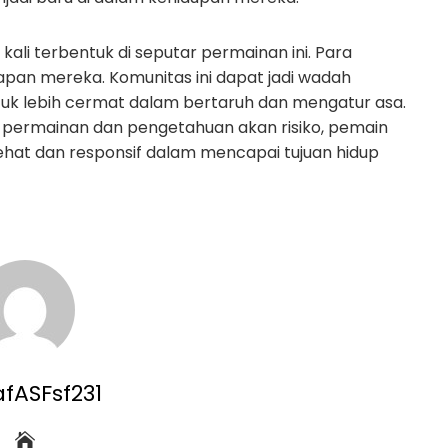
ali terbentuk di seputar permainan ini. Para
rapan mereka. Komunitas ini dapat jadi wadah
uk lebih cermat dalam bertaruh dan mengatur asa.
permainan dan pengetahuan akan risiko, pemain
at dan responsif dalam mencapai tujuan hidup
afASFsf231