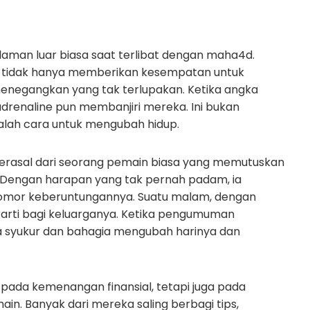
man luar biasa saat terlibat dengan maha4d.
 tidak hanya memberikan kesempatan untuk
negangkan yang tak terlupakan. Ketika angka
drenaline pun membanjiri mereka. Ini bukan
dalah cara untuk mengubah hidup.
berasal dari seorang pemain biasa yang memutuskan
Dengan harapan yang tak pernah padam, ia
nomor keberuntungannya. Suatu malam, dengan
rarti bagi keluarganya. Ketika pengumuman
asa syukur dan bahagia mengubah harinya dan
pada kemenangan finansial, tetapi juga pada
in. Banyak dari mereka saling berbagi tips,