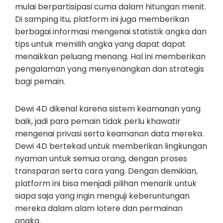
mulai berpartisipasi cuma dalam hitungan menit.
Di samping itu, platform ini juga memberikan
berbagai informasi mengenai statistik angka dan
tips untuk memilih angka yang dapat dapat
menaikkan peluang menang. Hal ini memberikan
pengalaman yang menyenangkan dan strategis
bagi pemain.
Dewi 4D dikenal karena sistem keamanan yang
baik, jadi para pemain tidak perlu khawatir
mengenai privasi serta keamanan data mereka.
Dewi 4D bertekad untuk memberikan lingkungan
nyaman untuk semua orang, dengan proses
transparan serta cara yang. Dengan demikian,
platform ini bisa menjadi pilihan menarik untuk
siapa saja yang ingin menguji keberuntungan
mereka dalam alam lotere dan permainan
angka.