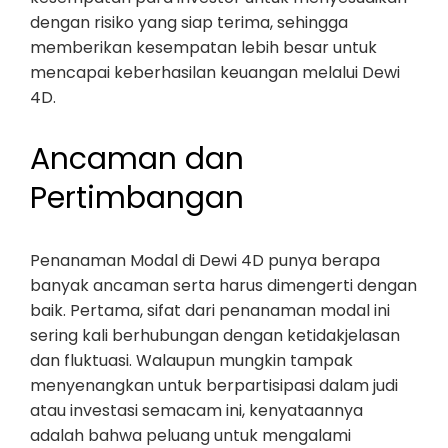
dengan risiko yang siap terima, sehingga
memberikan kesempatan lebih besar untuk
mencapai keberhasilan keuangan melalui Dewi
4D.
Ancaman dan
Pertimbangan
Penanaman Modal di Dewi 4D punya berapa
banyak ancaman serta harus dimengerti dengan
baik. Pertama, sifat dari penanaman modal ini
sering kali berhubungan dengan ketidakjelasan
dan fluktuasi. Walaupun mungkin tampak
menyenangkan untuk berpartisipasi dalam judi
atau investasi semacam ini, kenyataannya
adalah bahwa peluang untuk mengalami