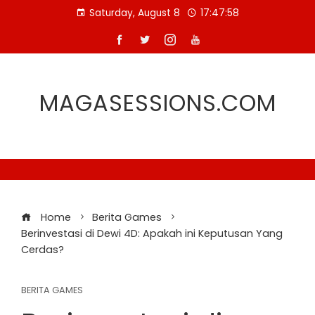
Skip
Saturday, August 8
17:47:58
to
content
MAGASESSIONS.COM
Home
Berita Games
Berinvestasi di Dewi 4D: Apakah ini Keputusan Yang
Cerdas?
BERITA GAMES